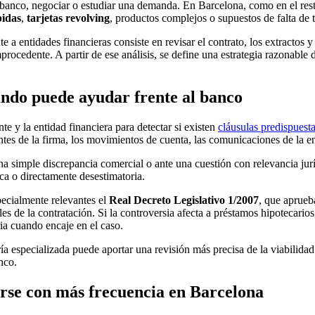
banco, negociar o estudiar una demanda. En Barcelona, como en el rest
bidas
,
tarjetas revolving
, productos complejos o supuestos de falta de 
te a entidades financieras consiste en revisar el contrato, los extractos
procedente. A partir de ese análisis, se define una estrategia razonabl
ándo puede ayudar frente al banco
nte y la entidad financiera para detectar si existen
cláusulas predispuest
antes de la firma, los movimientos de cuenta, las comunicaciones de la e
na simple discrepancia comercial o ante una cuestión con relevancia ju
ica o directamente desestimatoria.
pecialmente relevantes el
Real Decreto Legislativo 1/2007
, que aprueb
les de la contratación. Si la controversia afecta a préstamos hipotecari
ia cuando encaje en el caso.
ía especializada puede aportar una revisión más precisa de la viabilida
nco.
rse con más frecuencia en Barcelona