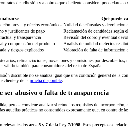
 contratos de adhesión y a cobros que el cliente considera poco claro
analizarse
Qué puede va
mación previa y efectos económicos
Nulidad de cláusulas y devolución 
mo y justificantes de pago
Reclamación de cantidades según el
tractual y transparencia
Revisión del cobro y eventual devo
eal y comprensión del producto
Análisis de nulidad o efectos restitu
itada y riesgos explicados
Valoración de falta de información o
otecarios, refinanciaciones, novaciones y comisiones por descubiertos,
 ser válido también para consumidores del resto de España.
ión discutible no se analiza igual que una condición general de la cont
de cliente y de la
prueba disponible
.
 ser abusivo o falta de transparencia
da, pero sí conviene analizar si reúne los requisitos de incorporación, c
as aquellas prácticas no consentidas expresamente que, en contra de las
an relevantes los
arts. 5 y 7 de la Ley 7/1998
. Esos preceptos se relaci