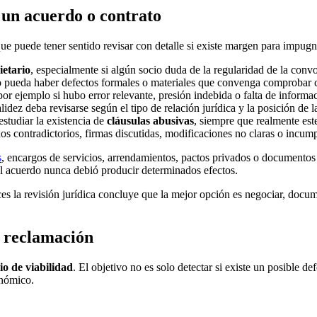
 un acuerdo o contrato
que puede tener sentido revisar con detalle si existe margen para impugn
ietario
, especialmente si algún socio duda de la regularidad de la convo
o pueda haber defectos formales o materiales que convenga comprobar 
 por ejemplo si hubo error relevante, presión indebida o falta de informa
idez deba revisarse según el tipo de relación jurídica y la posición de la
estudiar la existencia de
cláusulas abusivas
, siempre que realmente es
os contradictorios, firmas discutidas, modificaciones no claras o incum
s
, encargos de servicios, arrendamientos, pactos privados o documentos
 el acuerdo nunca debió producir determinados efectos.
s la revisión jurídica concluye que la mejor opción es negociar, docum
a reclamación
io de viabilidad
. El objetivo no es solo detectar si existe un posible 
onómico.