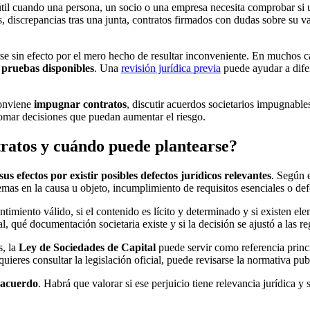
til cuando una persona, un socio o una empresa necesita comprobar si u
os, discrepancias tras una junta, contratos firmados con dudas sobre su 
rse sin efecto por el mero hecho de resultar inconveniente. En muchos 
s pruebas disponibles
. Una
revisión jurídica previa
puede ayudar a dife
conviene
impugnar contratos
, discutir acuerdos societarios impugnables
 tomar decisiones que puedan aumentar el riesgo.
ratos y cuándo puede plantearse?
sus efectos por existir posibles defectos jurídicos relevantes
. Según 
mas en la causa u objeto, incumplimiento de requisitos esenciales o def
entimiento válido, si el contenido es lícito y determinado y si existen el
 qué documentación societaria existe y si la decisión se ajustó a las reg
s, la
Ley de Sociedades de Capital
puede servir como referencia princ
ieres consultar la legislación oficial, puede revisarse la normativa pub
esacuerdo
. Habrá que valorar si ese perjuicio tiene relevancia jurídica y