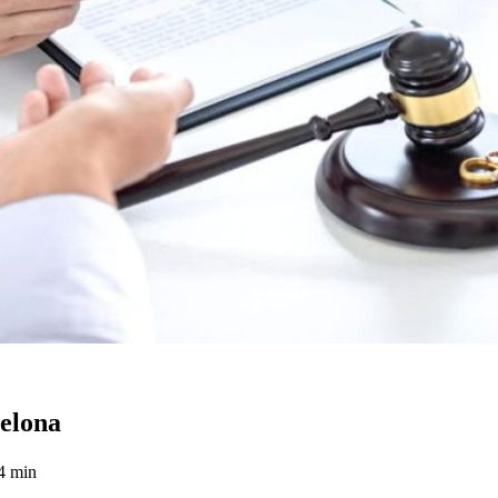
celona
4 min