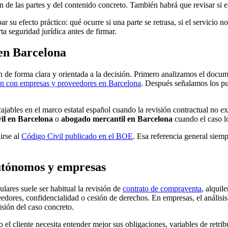
ón de las partes y del contenido concreto. También habrá que revisar si 
r su efecto práctico: qué ocurre si una parte se retrasa, si el servicio n
a seguridad jurídica antes de firmar.
 en Barcelona
 de forma clara y orientada a la decisión. Primero analizamos el docume
n con empresas y proveedores en Barcelona
. Después señalamos los pun
jables en el marco estatal español cuando la revisión contractual no exi
il en Barcelona
o
abogado mercantil en Barcelona
cuando el caso lo
irse al
Código Civil publicado en el BOE
. Esa referencia general siemp
autónomos y empresas
iculares suele ser habitual la revisión de
contrato de compraventa
, alquil
eedores, confidencialidad o cesión de derechos. En empresas, el análisis
isión del caso concreto.
el cliente necesita entender mejor sus obligaciones, variables de retrib