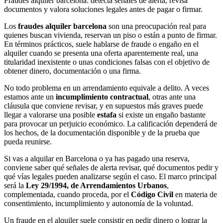
Fraudes alquiler barcelona: detecta señales de alerta, revisa
documentos y valora soluciones legales antes de pagar o firmar.
Los
fraudes alquiler barcelona
son una preocupación real para
quienes buscan vivienda, reservan un piso o están a punto de firmar.
En términos prácticos, suele hablarse de fraude o engaño en el
alquiler cuando se presenta una oferta aparentemente real, una
titularidad inexistente o unas condiciones falsas con el objetivo de
obtener dinero, documentación o una firma.
No todo problema en un arrendamiento equivale a delito. A veces
estamos ante un
incumplimiento contractual
, otras ante una
cláusula que conviene revisar, y en supuestos más graves puede
llegar a valorarse una posible
estafa
si existe un engaño bastante
para provocar un perjuicio económico. La calificación dependerá de
los hechos, de la documentación disponible y de la prueba que
pueda reunirse.
Si vas a alquilar en Barcelona o ya has pagado una reserva,
conviene saber qué señales de alerta revisar, qué documentos pedir y
qué vías legales pueden analizarse según el caso. El marco principal
será la
Ley 29/1994, de Arrendamientos Urbanos
,
complementada, cuando proceda, por el
Código Civil
en materia de
consentimiento, incumplimiento y autonomía de la voluntad.
Un fraude en el alquiler suele consistir en pedir dinero o lograr la