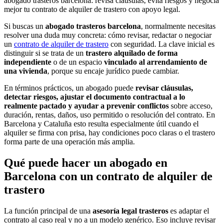
abogado trasteros barcelona: revisa cláusulas, evita riesgos y negocia
mejor tu contrato de alquiler de trastero con apoyo legal.
Si buscas un
abogado trasteros barcelona
, normalmente necesitas
resolver una duda muy concreta: cómo revisar, redactar o negociar
un
contrato de alquiler de trastero
con seguridad. La clave inicial es
distinguir si se trata de un
trastero alquilado de forma
independiente
o de un espacio
vinculado al arrendamiento de
una vivienda
, porque su encaje jurídico puede cambiar.
En términos prácticos, un abogado puede
revisar cláusulas,
detectar riesgos, ajustar el documento contractual a lo
realmente pactado y ayudar a prevenir conflictos
sobre acceso,
duración, rentas, daños, uso permitido o resolución del contrato. En
Barcelona y Cataluña esto resulta especialmente útil cuando el
alquiler se firma con prisa, hay condiciones poco claras o el trastero
forma parte de una operación más amplia.
Qué puede hacer un abogado en
Barcelona con un contrato de alquiler de
trastero
La función principal de una
asesoría legal trasteros
es adaptar el
contrato al caso real y no a un modelo genérico. Eso incluye revisar