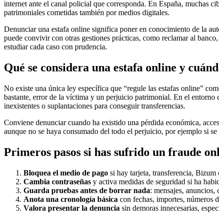
internet ante el canal policial que corresponda. En España, muchas cib
patrimoniales cometidas también por medios digitales.
Denunciar una estafa online significa poner en conocimiento de la aut
puede convivir con otras gestiones prácticas, como reclamar al banco,
estudiar cada caso con prudencia.
Qué se considera una estafa online y cuán
No existe una única ley específica que “regule las estafas online” com
bastante, error de la víctima y un perjuicio patrimonial. En el entorn
inexistentes o suplantaciones para conseguir transferencias.
Conviene denunciar cuando ha existido una pérdida económica, acceso 
aunque no se haya consumado del todo el perjuicio, por ejemplo si se 
Primeros pasos si has sufrido un fraude on
Bloquea el medio de pago
si hay tarjeta, transferencia, Bizu
Cambia contraseñas
y activa medidas de seguridad si ha habid
Guarda pruebas antes de borrar nada
: mensajes, anuncios, c
Anota una cronología básica
con fechas, importes, números de
Valora presentar la denuncia
sin demoras innecesarias, espec