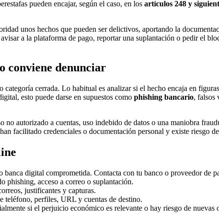
erestafas pueden encajar, según el caso, en los
artículos 248 y siguien
oridad unos hechos que pueden ser delictivos, aportando la documentaci
 avisar a la plataforma de pago, reportar una suplantación o pedir el b
do conviene denunciar
o categoría cerrada. Lo habitual es analizar si el hecho encaja en figur
o digital, esto puede darse en supuestos como
phishing bancario
, falsos
no autorizado a cuentas, uso indebido de datos o una maniobra fraudul
han facilitado credenciales o documentación personal y existe riesgo de 
line
m o banca digital comprometida. Contacta con tu banco o proveedor de p
o phishing, acceso a correo o suplantación.
orreos, justificantes y capturas.
 teléfono, perfiles, URL y cuentas de destino.
ialmente si el perjuicio económico es relevante o hay riesgo de nuevas 