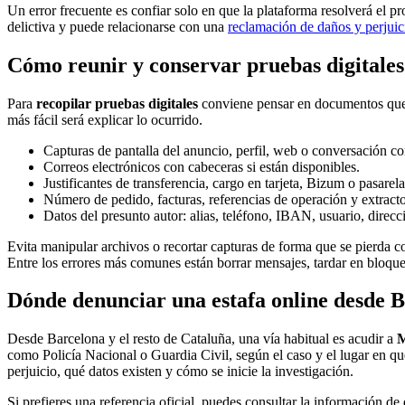
Un error frecuente es confiar solo en que la plataforma resolverá el p
delictiva y puede relacionarse con una
reclamación de daños y perjuic
Cómo reunir y conservar pruebas digitales 
Para
recopilar pruebas digitales
conviene pensar en documentos que p
más fácil será explicar lo ocurrido.
Capturas de pantalla del anuncio, perfil, web o conversación c
Correos electrónicos con cabeceras si están disponibles.
Justificantes de transferencia, cargo en tarjeta, Bizum o pasarel
Número de pedido, facturas, referencias de operación y extracto
Datos del presunto autor: alias, teléfono, IBAN, usuario, direcci
Evita manipular archivos o recortar capturas de forma que se pierda c
Entre los errores más comunes están borrar mensajes, tardar en bloque
Dónde denunciar una estafa online desde 
Desde Barcelona y el resto de Cataluña, una vía habitual es acudir a
M
como Policía Nacional o Guardia Civil, según el caso y el lugar en q
perjuicio, qué datos existen y cómo se inicie la investigación.
Si prefieres una referencia oficial, puedes consultar la información 