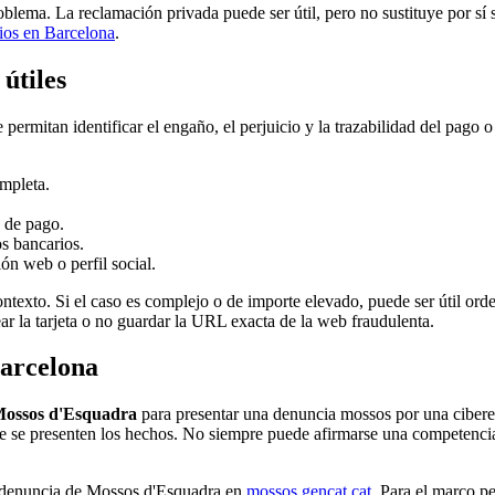
roblema. La reclamación privada puede ser útil, pero no sustituye por sí
ios en Barcelona
.
útiles
ermitan identificar el engaño, el perjuicio y la trazabilidad del pago 
ompleta.
a de pago.
s bancarios.
ón web o perfil social.
ontexto. Si el caso es complejo o de importe elevado, puede ser útil o
ar la tarjeta o no guardar la URL exacta de la web fraudulenta.
Barcelona
ossos d'Esquadra
para presentar una denuncia mossos por una ciberest
ue se presenten los hechos. No siempre puede afirmarse una competencia
de denuncia de Mossos d'Esquadra en
mossos.gencat.cat
. Para el marco p