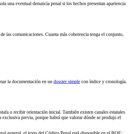
 sola una eventual denuncia penal si los hechos presentan apariencia
o de las comunicaciones. Cuanta más coherencia tenga el conjunto,
rdenar la documentación en un
dossier simple
con índice y cronología.
afa o recibir orientación inicial. También existen canales estatales
 exclusiva previa, porque habrá que valorar dónde se produjo el
enal general, el texto del Código Penal está disponible en el BOE: