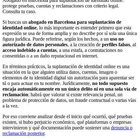
Abogado en Barcelona para suplantación de identidad online:
protege pruebas, cuentas y reclamaciones con criterio legal.
Consulta tu caso.
Si buscas un
abogado en Barcelona para suplantación de
identidad online
, lo más importante es entender primero que esta
expresión se usa de forma amplia y no describe por sí sola una única
figura jurídica. Puede referirse, según los hechos, a un
uso no
autorizado de datos personales
, a la creación de
perfiles falsos
, al
acceso indebido a cuentas
, a una estafa, a contrataciones no
consentidas o a un daño reputacional en internet.
En términos prácticos, la suplantación de identidad online es una
situación en la que alguien utiliza datos, cuentas, imagen o
elementos de tu identidad digital sin autorización para aparentar ser
tú o para actuar en tu nombre. Jurídicamente,
no todo supuesto
encaja automáticamente en un único delito ni en una sola vía de
reclamación
: habrá que valorar si existe relevancia penal, un
problema de protección de datos, un fraude contractual o varias vías
a la vez.
Por eso conviene analizar desde el inicio qué ocurrió, qué pruebas
existen, si hubo perjuicio económico, qué plataformas o empresas
intervinieron y qué documentación puede sostener una
denuncia o
reclamación posterior
.