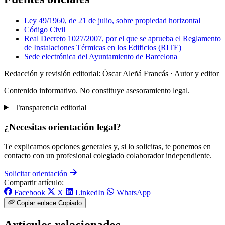
Ley 49/1960, de 21 de julio, sobre propiedad horizontal
Código Civil
Real Decreto 1027/2007, por el que se aprueba el Reglamento
de Instalaciones Térmicas en los Edificios (RITE)
Sede electrónica del Ayuntamiento de Barcelona
Redacción y revisión editorial: Òscar Aleñá Francás
· Autor y editor
Contenido informativo. No constituye asesoramiento legal.
Transparencia editorial
¿Necesitas orientación legal?
Te explicamos opciones generales y, si lo solicitas, te ponemos en
contacto con un profesional colegiado colaborador independiente.
Solicitar orientación
Compartir artículo:
Facebook
X
LinkedIn
WhatsApp
Copiar enlace
Copiado