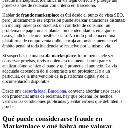
Fraude marketplace: identifica la vía legal correcta y protege tus
pruebas antes de reclamar con criterio en Barcelona.
Hablar de
fraude marketplace
es útil desde el punto de vista SEO,
pero jurídicamente esa expresión puede abarcar situaciones distintas:
un incumplimiento contractual, un conflicto de consumo, un
problema de pago, una suplantación de identidad o, en algunos
casos, indicios de una posible estafa. No todo problema en una
plataforma de compraventa online encaja automáticamente en el
ámbito penal ni toda incidencia se resuelve por la misma vía.
Si sospechas de una
estafa marketplace
, lo primero suele ser
conservar pruebas, revisar quién era realmente la otra parte y
analizar cómo se hizo el pago y qué prometía el anuncio. La vía
adecuada dependerá de si compraste a un profesional o a un
particular, de la intervención de la plataforma digital y de la
documentación disponible.
Desde una
asesoría legal Barcelona
, conviene abordar estos casos
con prudencia: antes de reclamar, hay que ordenar los hechos,
verificar las condiciones publicadas y evitar errores que debiliten la
prueba.
Qué puede considerarse fraude en
Marketplace y qué habrá que valorar