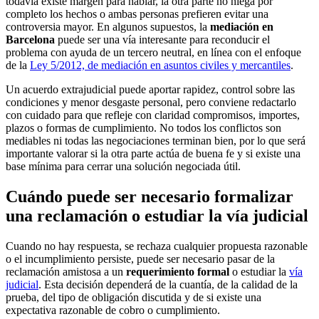
todavía existe margen para hablar, la otra parte no niega por
completo los hechos o ambas personas prefieren evitar una
controversia mayor. En algunos supuestos, la
mediación en
Barcelona
puede ser una vía interesante para reconducir el
problema con ayuda de un tercero neutral, en línea con el enfoque
de la
Ley 5/2012, de mediación en asuntos civiles y mercantiles
.
Un acuerdo extrajudicial puede aportar rapidez, control sobre las
condiciones y menor desgaste personal, pero conviene redactarlo
con cuidado para que refleje con claridad compromisos, importes,
plazos o formas de cumplimiento. No todos los conflictos son
mediables ni todas las negociaciones terminan bien, por lo que será
importante valorar si la otra parte actúa de buena fe y si existe una
base mínima para cerrar una solución negociada útil.
Cuándo puede ser necesario formalizar
una reclamación o estudiar la vía judicial
Cuando no hay respuesta, se rechaza cualquier propuesta razonable
o el incumplimiento persiste, puede ser necesario pasar de la
reclamación amistosa a un
requerimiento formal
o estudiar la
vía
judicial
. Esta decisión dependerá de la cuantía, de la calidad de la
prueba, del tipo de obligación discutida y de si existe una
expectativa razonable de cobro o cumplimiento.