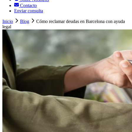
Contacto
Enviar consulta
Inicio
Blog
Cómo reclamar deudas en Barcelona con ayuda
legal