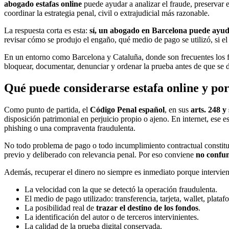
abogado estafas online
puede ayudar a analizar el fraude, preservar e
coordinar la estrategia penal, civil o extrajudicial más razonable.
La respuesta corta es esta:
sí, un abogado en Barcelona puede ayuda
revisar cómo se produjo el engaño, qué medio de pago se utilizó, si el
En un entorno como Barcelona y Cataluña, donde son frecuentes los fra
bloquear, documentar, denunciar y ordenar la prueba antes de que se d
Qué puede considerarse estafa online y po
Como punto de partida, el
Código Penal español
, en sus
arts. 248 y
disposición patrimonial en perjuicio propio o ajeno. En internet, ese 
phishing o una compraventa fraudulenta.
No todo problema de pago o todo incumplimiento contractual constituy
previo y deliberado con relevancia penal. Por eso conviene
no confu
Además, recuperar el dinero no siempre es inmediato porque intervien
La velocidad con la que se detectó la operación fraudulenta.
El medio de pago utilizado: transferencia, tarjeta, wallet, plata
La posibilidad real de
trazar el destino de los fondos
.
La identificación del autor o de terceros intervinientes.
La calidad de la prueba digital conservada.