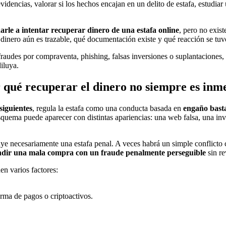
videncias, valorar si los hechos encajan en un delito de estafa, estudi
rle a intentar recuperar dinero de una estafa online
, pero no exis
 dinero aún es trazable, qué documentación existe y qué reacción se tuv
udes por compraventa, phishing, falsas inversiones o suplantaciones, lo 
iluya.
r qué recuperar el dinero no siempre es inm
 siguientes
, regula la estafa como una conducta basada en
engaño bast
esquema puede aparecer con distintas apariencias: una web falsa, una in
e necesariamente una estafa penal. A veces habrá un simple conflicto ci
ndir una mala compra con un fraude penalmente perseguible
sin re
en varios factores:
forma de pagos o criptoactivos.