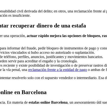
abilidad civil derivada del delito; en otros, una reclamación frente al
ación es insuficiente.
ntar recuperar dinero de una estafa
aer una operación,
actuar rápido mejora las opciones de bloqueo, ra
para informar del fraude, pedir bloqueo de instrumentos de pago y consu
rvicios vinculados si hubo acceso no autorizado o suplantación.
de teléfono, perfiles, anuncios, justificantes y movimientos bancarios.
eden servir para acreditar el engaño y la cronología.
es reciente y existe posibilidad de investigación o de preservar rastros di
ar la vía penal, una
reclamación frente a la entidad de pago
o ambas de f
 intentar resolverlo solo con el supuesto vendedor o intermediario. Esa 
nline en Barcelona
ncia. En materia de
estafas online Barcelona
, un asesoramiento útil su