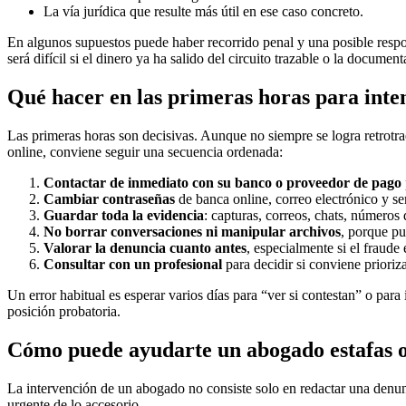
La vía jurídica que resulte más útil en ese caso concreto.
En algunos supuestos puede haber recorrido penal y una posible respons
será difícil si el dinero ya ha salido del circuito trazable o la document
Qué hacer en las primeras horas para inte
Las primeras horas son decisivas. Aunque no siempre se logra retrotr
online, conviene seguir una secuencia ordenada:
Contactar de inmediato con su banco o proveedor de pago
Cambiar contraseñas
de banca online, correo electrónico y se
Guardar toda la evidencia
: capturas, correos, chats, números 
No borrar conversaciones ni manipular archivos
, porque pu
Valorar la denuncia cuanto antes
, especialmente si el fraude 
Consultar con un profesional
para decidir si conviene prioriz
Un error habitual es esperar varios días para “ver si contestan” o para
posición probatoria.
Cómo puede ayudarte un abogado estafas o
La intervención de un abogado no consiste solo en redactar una denu
urgente de lo accesorio.