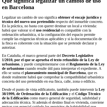
Qué significa legalizar un cambio de uso
en Barcelona
Legalizar un cambio de uso significa
obtener el encaje jurídico y
técnico del nuevo uso pretendido
respecto del inmueble concreto.
En la práctica, no basta con querer destinar un local a vivienda:
habrá que valorar si el
uso residencial
es compatible con la
ordenación urbanística, si la configuración del espacio permite
cumplir las exigencias técnicas aplicables y si la documentación de
la finca es coherente con la situación que se pretende declarar y
autorizar.
En Cataluña, el marco general parte del
Decreto Legislativo
1/2010, por el que se aprueba el texto refundido de la Ley de
urbanismo
, y puede complementarse con el
Reglamento de la Ley
de urbanismo
cuando resulte útil para interpretar el expediente. A
ello se suma el
planeamiento municipal de Barcelona
, que es
donde realmente habrá que comprobar la compatibilidad urbanística
concreta del uso pretendido en esa finca, calle, zona o edificio.
Desde el punto de vista edificatorio, también puede intervenir la
Ley
38/1999, de Ordenación de la Edificación
y el
Código Técnico
de la Edificación
como marco general de seguridad, salubridad y
adecuación técnica. Si además el destino final es vivienda, conviene
revisar con especial cuidado los requisitos de habitabilidad que