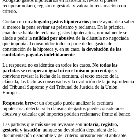
Abogado gastos hipotecarios en Barcelona: revisa si puedes
recuperar notaría, registro o gestoría y valora tu reclamación con
criterio.
Contar con un
abogado gastos hipotecarios
puede ayudarle a saber
si merece la pena revisar su préstamo y reclamar. En la práctica,
cuando se habla de reclamar gastos hipotecarios, normalmente se
alude a pedir la
nulidad por abusiva
de la cláusula no negociada
que imponía al consumidor todos o parte de los gastos de
constitución de la hipoteca y, en su caso, la
devolución de las
cantidades pagadas indebidamente
.
La respuesta no es idéntica en todos los casos.
No todas las
partidas se recuperan igual ni en el mismo porcentaje
, y
conviene revisar la fecha de la escritura, el texto exacto de la
cláusula, las facturas conservadas y la evolución de la jurisprudencia
del Tribunal Supremo y del Tribunal de Justicia de la Unión
Europea.
Respuesta breve:
un abogado puede analizar la escritura
hipotecaria, detectar si la cláusula de gastos puede considerarse
abusiva y calcular qué importes podrían reclamarse frente al banco.
Las partidas que más suelen revisarse son
notaría, registro,
gestoría y tasación
, aunque su devolución dependerá de la
documentación disponible y del criterio jurisprudencial aplicable.