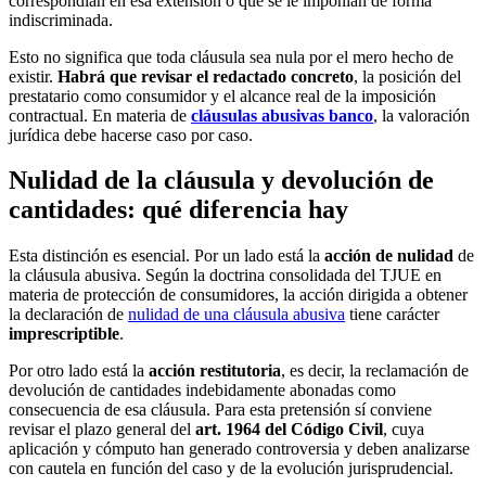
correspondían en esa extensión o que se le imponían de forma
indiscriminada.
Esto no significa que toda cláusula sea nula por el mero hecho de
existir.
Habrá que revisar el redactado concreto
, la posición del
prestatario como consumidor y el alcance real de la imposición
contractual. En materia de
cláusulas abusivas banco
, la valoración
jurídica debe hacerse caso por caso.
Nulidad de la cláusula y devolución de
cantidades: qué diferencia hay
Esta distinción es esencial. Por un lado está la
acción de nulidad
de
la cláusula abusiva. Según la doctrina consolidada del TJUE en
materia de protección de consumidores, la acción dirigida a obtener
la declaración de
nulidad de una cláusula abusiva
tiene carácter
imprescriptible
.
Por otro lado está la
acción restitutoria
, es decir, la reclamación de
devolución de cantidades indebidamente abonadas como
consecuencia de esa cláusula. Para esta pretensión sí conviene
revisar el plazo general del
art. 1964 del Código Civil
, cuya
aplicación y cómputo han generado controversia y deben analizarse
con cautela en función del caso y de la evolución jurisprudencial.