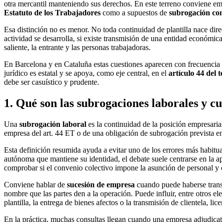
otra mercantil manteniendo sus derechos. En este terreno conviene emp
Estatuto de los Trabajadores
como a supuestos de
subrogación co
Esa distinción no es menor. No toda continuidad de plantilla nace dir
actividad se desarrolla, si existe transmisión de una entidad económi
saliente, la entrante y las personas trabajadoras.
En Barcelona y en Cataluña estas cuestiones aparecen con frecuencia e
jurídico es estatal y se apoya, como eje central, en el
artículo 44 del
debe ser casuístico y prudente.
1. Qué son las subrogaciones laborales y 
Una
subrogación laboral
es la continuidad de la posición empresarial
empresa del art. 44 ET o de una obligación de subrogación prevista e
Esta definición resumida ayuda a evitar uno de los errores más habitua
autónoma que mantiene su identidad, el debate suele centrarse en la 
comprobar si el convenio colectivo impone la asunción de personal y 
Conviene hablar de
sucesión de empresa
cuando puede haberse transm
nombre que las partes den a la operación. Puede influir, entre otros ele
plantilla, la entrega de bienes afectos o la transmisión de clientela, lic
En la práctica, muchas consultas llegan cuando una empresa adjudicatar