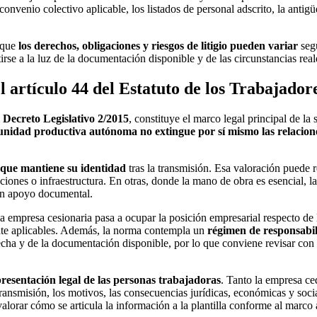
convenio colectivo aplicable, los listados de personal adscrito, la antigü
orque
los derechos, obligaciones y riesgos de litigio pueden variar
segú
irse a la luz de la documentación disponible y de las circunstancias reale
l artículo 44 del Estatuto de los Trabajador
 Decreto Legislativo 2/2015
, constituye el marco legal principal de l
 unidad productiva autónoma no extingue por sí mismo las relacion
que mantiene su identidad
tras la transmisión. Esa valoración puede
ciones o infraestructura. En otras, donde la mano de obra es esencial, l
con apoyo documental.
 la empresa cesionaria pasa a ocupar la posición empresarial respecto d
ente aplicables. Además, la norma contempla un
régimen de responsabi
cha y de la documentación disponible, por lo que conviene revisar con d
presentación legal de las personas trabajadoras
. Tanto la empresa ce
 transmisión, los motivos, las consecuencias jurídicas, económicas y socia
valorar cómo se articula la información a la plantilla conforme al marco a