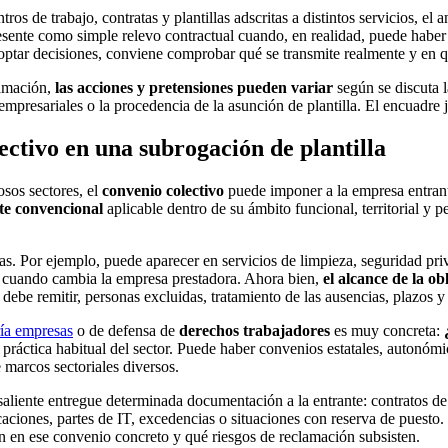
 de trabajo, contratas y plantillas adscritas a distintos servicios, el a
sente como simple relevo contractual cuando, en realidad, puede haber e
adoptar decisiones, conviene comprobar qué se transmite realmente y en 
lamación,
las acciones y pretensiones pueden variar
según se discuta l
mpresariales o la procedencia de la asunción de plantilla. El encuadre 
ectivo en una subrogación de plantilla
sos sectores, el
convenio colectivo
puede imponer a la empresa entrante 
te convencional
aplicable dentro de su ámbito funcional, territorial y p
s. Por ejemplo, puede aparecer en servicios de limpieza, seguridad priva
o cuando cambia la empresa prestadora. Ahora bien,
el alcance de la o
debe remitir, personas excluidas, tratamiento de las ausencias, plazos y
ría empresas
o de defensa de
derechos trabajadores
es muy concreta:
 práctica habitual del sector. Puede haber convenios estatales, autonómi
 marcos sectoriales diversos.
liente entregue determinada documentación a la entrante: contratos de
acaciones, partes de IT, excedencias o situaciones con reserva de puesto.
n en ese convenio concreto y qué riesgos de reclamación subsisten.