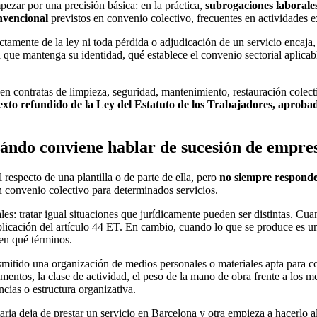
ezar por una precisión básica: en la práctica,
subrogaciones laborale
nvencional
previstos en convenio colectivo, frecuentes en actividades e
ectamente de la ley ni toda pérdida o adjudicación de un servicio encaj
ca que mantenga su identidad, qué establece el convenio sectorial apli
n contratas de limpieza, seguridad, mantenimiento, restauración colect
 texto refundido de la Ley del Estatuto de los Trabajadores, aproba
cuándo conviene hablar de sucesión de empre
 respecto de una plantilla o de parte de ella, pero
no siempre responde
n convenio colectivo para determinados servicios.
les: tratar igual situaciones que jurídicamente pueden ser distintas. Cu
aplicación del artículo 44 ET. En cambio, cuando lo que se produce es 
en qué términos.
itido una organización de medios personales o materiales apta para con
mentos, la clase de actividad, el peso de la mano de obra frente a los me
encias o estructura organizativa.
ia deja de prestar un servicio en Barcelona y otra empieza a hacerlo al