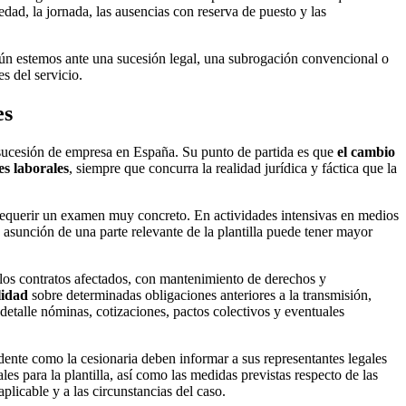
edad, la jornada, las ausencias con reserva de puesto y las
n estemos ante una sucesión legal, una subrogación convencional o
s del servicio.
es
a sucesión de empresa en España. Su punto de partida es que
el cambio
es laborales
, siempre que concurra la realidad jurídica y fáctica que la
 requerir un examen muy concreto. En actividades intensivas en medios
a asunción de una parte relevante de la plantilla puede tener mayor
e los contratos afectados, con mantenimiento de derechos y
lidad
sobre determinadas obligaciones anteriores a la transmisión,
etalle nóminas, cotizaciones, pactos colectivos y eventuales
dente como la cesionaria deben informar a sus representantes legales
les para la plantilla, así como las medidas previstas respecto de las
plicable y a las circunstancias del caso.