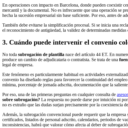
En operaciones con impacto en Barcelona, donde pueden coexistir centros
mercantil y la documental. No es infrecuente que una operación se pre
hecha la sucesión empresarial sin base suficiente. Por eso, antes de 
También debe evitarse la simplificación procesal. Si se inicia una rec
el reconocimiento de antigüedad, la validez de determinadas medidas e
3. Cuándo puede intervenir el convenio col
No toda
subrogación de plantilla
nace del artículo 44 ET. En numero
produce un cambio de adjudicataria o contratista. Se trata de una
fuen
legal de empresa.
Este fenómeno es particularmente habitual en actividades externalizada
convenio ha diseñado reglas para favorecer la continuidad del emple
mínima, porcentaje de jornada adscrita, documentación que la saliente 
Por eso, una de las primeras preguntas en cualquier consulta de
aseso
sobre subrogación?
La respuesta no puede darse por intuición ni por
no es extraño que las dudas surjan precisamente por la coexistencia de
Además, la subrogación convencional puede requerir que la empresa sa
certificados, listados de personal adscrito, calendarios, periodos de v
inconsistencias, habrá que valorar cómo afecta al deber de subrogació