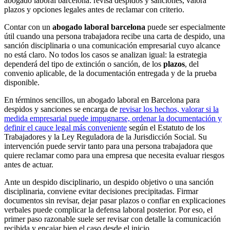
abogado laboral barcelona: revisa despidos y sanciones, valora
plazos y opciones legales antes de reclamar con criterio.
Contar con un
abogado laboral barcelona
puede ser especialmente
útil cuando una persona trabajadora recibe una carta de despido, una
sanción disciplinaria o una comunicación empresarial cuyo alcance
no está claro. No todos los casos se analizan igual: la estrategia
dependerá del tipo de extinción o sanción, de los
plazos
, del
convenio aplicable, de la documentación entregada y de la prueba
disponible.
En términos sencillos, un abogado laboral en Barcelona para
despidos y sanciones se encarga de
revisar los hechos, valorar si la
medida empresarial puede impugnarse, ordenar la documentación y
definir el cauce legal más conveniente
según el Estatuto de los
Trabajadores y la Ley Reguladora de la Jurisdicción Social. Su
intervención puede servir tanto para una persona trabajadora que
quiere reclamar como para una empresa que necesita evaluar riesgos
antes de actuar.
Ante un despido disciplinario, un despido objetivo o una sanción
disciplinaria, conviene evitar decisiones precipitadas. Firmar
documentos sin revisar, dejar pasar plazos o confiar en explicaciones
verbales puede complicar la defensa laboral posterior. Por eso, el
primer paso razonable suele ser revisar con detalle la comunicación
recibida y encajar bien el caso desde el inicio.