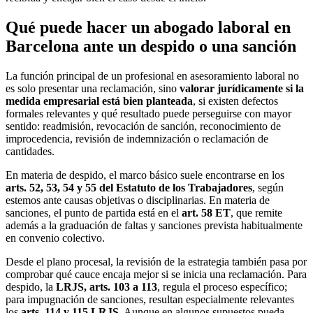
Qué puede hacer un abogado laboral en
Barcelona ante un despido o una sanción
La función principal de un profesional en asesoramiento laboral no
es solo presentar una reclamación, sino
valorar jurídicamente si la
medida empresarial está bien planteada
, si existen defectos
formales relevantes y qué resultado puede perseguirse con mayor
sentido: readmisión, revocación de sanción, reconocimiento de
improcedencia, revisión de indemnización o reclamación de
cantidades.
En materia de despido, el marco básico suele encontrarse en los
arts. 52, 53, 54 y 55 del Estatuto de los Trabajadores
, según
estemos ante causas objetivas o disciplinarias. En materia de
sanciones, el punto de partida está en el
art. 58 ET
, que remite
además a la graduación de faltas y sanciones prevista habitualmente
en convenio colectivo.
Desde el plano procesal, la revisión de la estrategia también pasa por
comprobar qué cauce encaja mejor si se inicia una reclamación. Para
despido, la
LRJS, arts. 103 a 113
, regula el proceso específico;
para impugnación de sanciones, resultan especialmente relevantes
los
arts. 114 y 115 LRJS
. Aunque en algunos supuestos pueda