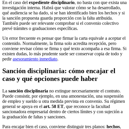
En el caso del
expediente disciplinario
, no basta con que exista una
investigación interna. Habrá que valorar cómo se ha desarrollado,
qué audiencia se ha dado, si se han identificado bien los hechos y si
la sanción propuesta guarda proporción con la falta atribuida.
También puede ser relevante comprobar si el convenio colectivo
prevé trámites o graduaciones específicas.
Un error frecuente es pensar que firmar la carta equivale a aceptar el
contenido. Normalmente, la firma solo acredita recepción, pero
conviene revisar cómo se firma y qué texto acompaña a esa firma. Si
existen dudas, lo más prudente suele ser conservar copia de todo y
pedir
asesoramiento inmediato
.
Sanción disciplinaria: cómo encajar el
caso y qué opciones puede haber
La
sanción disciplinaria
no extingue necesariamente el contrato.
Puede consistir, por ejemplo, en una amonestación, una suspensión
de empleo y sueldo u otra medida prevista en convenio. Su régimen
general se apoya en el
art. 58 ET
, que reconoce la facultad
sancionadora empresarial dentro de ciertos límites y con sujeción a
la graduación de faltas y sanciones.
Para encajar bien el caso, conviene distinguir tres planos:
hechos
,