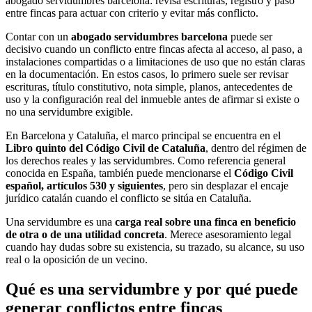
abogado servidumbres barcelona: revisa escrituras, registro y paso
entre fincas para actuar con criterio y evitar más conflicto.
Contar con un
abogado servidumbres barcelona
puede ser
decisivo cuando un conflicto entre fincas afecta al acceso, al paso, a
instalaciones compartidas o a limitaciones de uso que no están claras
en la documentación. En estos casos, lo primero suele ser revisar
escrituras, título constitutivo, nota simple, planos, antecedentes de
uso y la configuración real del inmueble antes de afirmar si existe o
no una servidumbre exigible.
En Barcelona y Cataluña, el marco principal se encuentra en el
Libro quinto del Código Civil de Cataluña
, dentro del régimen de
los derechos reales y las servidumbres. Como referencia general
conocida en España, también puede mencionarse el
Código Civil
español, artículos 530 y siguientes
, pero sin desplazar el encaje
jurídico catalán cuando el conflicto se sitúa en Cataluña.
Una servidumbre es una
carga real sobre una finca en beneficio
de otra o de una utilidad concreta
. Merece asesoramiento legal
cuando hay dudas sobre su existencia, su trazado, su alcance, su uso
real o la oposición de un vecino.
Qué es una servidumbre y por qué puede
generar conflictos entre fincas