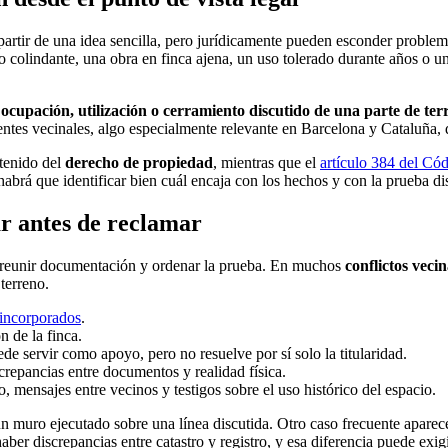
partir de una idea sencilla, pero jurídicamente pueden esconder problem
o colindante, una obra en finca ajena, un uso tolerado durante años o u
a
ocupación, utilización o cerramiento discutido de una parte de te
edentes vecinales, algo especialmente relevante en Barcelona y Cataluña,
tenido del
derecho de propiedad
, mientras que el
artículo 384 del Cód
habrá que identificar bien cuál encaja con los hechos y con la prueba di
r antes de reclamar
 reunir documentación y ordenar la prueba. En muchos
conflictos vecin
terreno.
 incorporados
.
n de la finca.
ede servir como apoyo, pero no resuelve por sí solo la titularidad.
repancias entre documentos y realidad física.
o, mensajes entre vecinos y testigos sobre el uso histórico del espacio.
n muro ejecutado sobre una línea discutida. Otro caso frecuente aparec
r discrepancias entre catastro y registro, y esa diferencia puede exigi