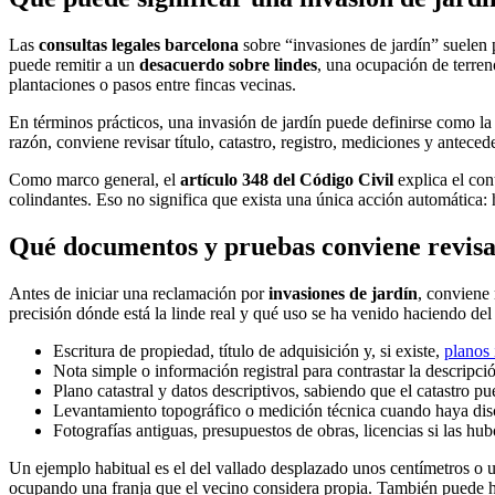
Las
consultas legales barcelona
sobre “invasiones de jardín” suelen 
puede remitir a un
desacuerdo sobre lindes
, una ocupación de terren
plantaciones o pasos entre fincas vecinas.
En términos prácticos, una invasión de jardín puede definirse como l
razón, conviene revisar título, catastro, registro, mediciones y antec
Como marco general, el
artículo 348 del Código Civil
explica el con
colindantes. Eso no significa que exista una única acción automática: 
Qué documentos y pruebas conviene revisa
Antes de iniciar una reclamación por
invasiones de jardín
, conviene
precisión dónde está la linde real y qué uso se ha venido haciendo del 
Escritura de propiedad, título de adquisición y, si existe,
planos
Nota simple o información registral para contrastar la descripció
Plano catastral y datos descriptivos, sabiendo que el catastro pu
Levantamiento topográfico o medición técnica cuando haya disc
Fotografías antiguas, presupuestos de obras, licencias si las hub
Un ejemplo habitual es el del vallado desplazado unos centímetros o u
ocupando una franja que el vecino considera propia. También puede habe