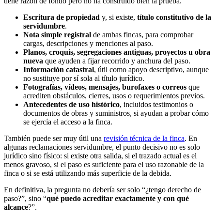
tiene razón de fondo pero no ha construido bien la prueba.
Escritura de propiedad
y, si existe,
título constitutivo de la
servidumbre
.
Nota simple registral
de ambas fincas, para comprobar
cargas, descripciones y menciones al paso.
Planos, croquis, segregaciones antiguas, proyectos u obra
nueva
que ayuden a fijar recorrido y anchura del paso.
Información catastral
, útil como apoyo descriptivo, aunque
no sustituye por sí sola al título jurídico.
Fotografías, vídeos, mensajes, burofaxes o correos
que
acrediten obstáculos, cierres, usos o requerimientos previos.
Antecedentes de uso histórico
, incluidos testimonios o
documentos de obras y suministros, si ayudan a probar cómo
se ejercía el acceso a la finca.
También puede ser muy útil una
revisión técnica de la finca
. En
algunas reclamaciones servidumbre, el punto decisivo no es solo
jurídico sino físico: si existe otra salida, si el trazado actual es el
menos gravoso, si el paso es suficiente para el uso razonable de la
finca o si se está utilizando más superficie de la debida.
En definitiva, la pregunta no debería ser solo “¿tengo derecho de
paso?”, sino “
qué puedo acreditar exactamente y con qué
alcance
?”.