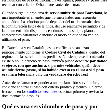
servidumbre de paso barcelona: claves legales, pruebas y pasos para
reclamar con criterio. Evita errores antes de actuar.
Cuando surge un problema de
servidumbre de paso Barcelona
, lo
más importante es entender que no suele haber una respuesta
automática. La solución puede depender del
título constitutivo
, de
la configuración física de la finca, del uso realmente permitido y de
la documentación disponible: escrituras, nota simple, planos,
antecedentes catastrales o incluso el modo en que se ha venido
utilizando el paso.
En Barcelona y en Cataluña, estos conflictos se analizan
principalmente conforme al
Código Civil de Cataluña
, dentro del
régimen de las servidumbres prediales. No siempre se discute solo si
existe o no un derecho de paso: también puede debatirse
por dónde
se ejerce, con qué anchura, si permite vehículos, quién debe
asumir ciertos gastos, si ha habido exceso en el uso o si el paso
era mera tolerancia y no un verdadero derecho real
.
Antes de reclamar o responder a una reclamación servidumbre,
conviene analizar el caso con criterio jurídico y técnico. Un error
frecuente en los
conflictos vecinales
es actuar primero y revisar la
documentación después.
Qué es una servidumbre de paso y por