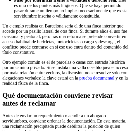
Paso por tolerancia frente a verdadero derecho real.
Este
es uno de los puntos más litigiosos. Que se haya permitido
pasar durante un tiempo no implica necesariamente que exista
servidumbre inscrita o válidamente constituida.
Un ejemplo realista en Barcelona sería el de una finca interior que
accede por un pasillo lateral de otra finca. Si durante años el uso fue
ocasional y peatonal, pero tras una reforma se pretende convertir en
acceso habitual de bicicletas, motocicletas o carga y descarga, el
conflicto puede centrarse en si ese uso entra dentro del contenido del
título constitutivo.
Otro ejemplo común es el de parcelas o casas con entrada histórica
por un camino privado. Si se instala una valla o se bloquea el acceso
por mala relación entre vecinos, la discusión no se resuelve solo con
alegaciones verbales: la clave estará en la
prueba documental
y en la
realidad física de la finca.
Qué documentación conviene revisar
antes de reclamar
Antes de enviar un requerimiento o acudir a un abogado
servidumbres, conviene ordenar la documentación. En esta materia,
una reclamación precipitada puede debilitar la posición de quien