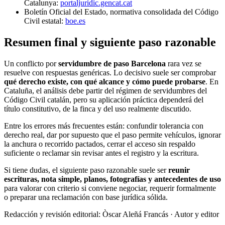
Catalunya:
portaljuridic.gencat.cat
Boletín Oficial del Estado, normativa consolidada del Código
Civil estatal:
boe.es
Resumen final y siguiente paso razonable
Un conflicto por
servidumbre de paso Barcelona
rara vez se
resuelve con respuestas genéricas. Lo decisivo suele ser comprobar
qué derecho existe, con qué alcance y cómo puede probarse
. En
Cataluña, el análisis debe partir del régimen de servidumbres del
Código Civil catalán, pero su aplicación práctica dependerá del
título constitutivo, de la finca y del uso realmente discutido.
Entre los errores más frecuentes están: confundir tolerancia con
derecho real, dar por supuesto que el paso permite vehículos, ignorar
la anchura o recorrido pactados, cerrar el acceso sin respaldo
suficiente o reclamar sin revisar antes el registro y la escritura.
Si tiene dudas, el siguiente paso razonable suele ser
reunir
escrituras, nota simple, planos, fotografías y antecedentes de uso
para valorar con criterio si conviene negociar, requerir formalmente
o preparar una reclamación con base jurídica sólida.
Redacción y revisión editorial: Òscar Aleñá Francás
· Autor y editor