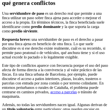
qué genera conflictos
Una
servidumbre de paso
es un derecho real que permite a una
finca utilizar un paso sobre finca ajena para acceder o mejorar el
acceso a la propia. En términos técnicos, la finca beneficiada suele
identificarse como
predio dominante
y la que soporta la carga
como
predio sirviente
.
Respuesta breve:
una servidumbre de paso es el derecho a pasar
por una finca ajena en beneficio de otra finca. Lo que suele
discutirse es si ese derecho existe realmente, cuál es su recorrido, si
permite paso peatonal o de vehículos, qué anchura tiene y si el uso
actual excede lo pactado o lo legalmente exigible.
Este tipo de conflictos aparece con frecuencia porque el uso del paso
afecta de forma directa a la convivencia y al valor práctico de las
fincas. En una finca urbana de Barcelona, por ejemplo, puede
discutirse el acceso a patios interiores, plazas, locales, trasteros o
parcelas con entrada por zona común o por terreno colindante. En
entornos periurbanos o rurales de Cataluña, el problema puede
centrarse en caminos privados,
acceso a parcelas
o tránsito de
maquinaria.
Además, no todas las servidumbres nacen igual. Algunas derivan de
un
título voluntario
entre particulares; otras pueden encajar en