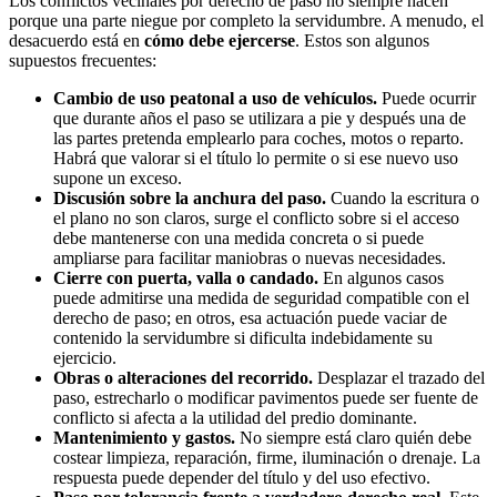
Los conflictos vecinales por derecho de paso no siempre nacen
porque una parte niegue por completo la servidumbre. A menudo, el
desacuerdo está en
cómo debe ejercerse
. Estos son algunos
supuestos frecuentes:
Cambio de uso peatonal a uso de vehículos.
Puede ocurrir
que durante años el paso se utilizara a pie y después una de
las partes pretenda emplearlo para coches, motos o reparto.
Habrá que valorar si el título lo permite o si ese nuevo uso
supone un exceso.
Discusión sobre la anchura del paso.
Cuando la escritura o
el plano no son claros, surge el conflicto sobre si el acceso
debe mantenerse con una medida concreta o si puede
ampliarse para facilitar maniobras o nuevas necesidades.
Cierre con puerta, valla o candado.
En algunos casos
puede admitirse una medida de seguridad compatible con el
derecho de paso; en otros, esa actuación puede vaciar de
contenido la servidumbre si dificulta indebidamente su
ejercicio.
Obras o alteraciones del recorrido.
Desplazar el trazado del
paso, estrecharlo o modificar pavimentos puede ser fuente de
conflicto si afecta a la utilidad del predio dominante.
Mantenimiento y gastos.
No siempre está claro quién debe
costear limpieza, reparación, firme, iluminación o drenaje. La
respuesta puede depender del título y del uso efectivo.