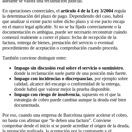
adelante se valora una reclamación judicial.
En operaciones comerciales, el
artículo 4 de la Ley 3/2004
regula
la determinación del plazo de pago. Dependiendo del caso, habrá
que analizar si existe pacto sobre dicho plazo y si ese pacto encaja
en el marco legal aplicable. Si no se ha fijado correctamente o la
documentación es ambigua, puede ser necesario reconstruir cuándo
comenzó realmente a correr el plazo: fecha de recepción de la
factura, entrega de bienes, prestación del servicio o eventual
procedimiento de aceptación o comprobación cuando proceda.
También conviene distinguir entre:
Impago sin discusión real sobre el servicio o suministro
,
donde la reclamación suele partir de una posición más fuerte.
Impago con incidencias o discrepancias
, por ejemplo sobre
calidad, alcance del encargo o conformidad de la entrega,
donde habrá que valorar mejor la prueba disponible.
Impago con riesgo de insolvencia
, supuesto en el que la
estrategia de cobro puede cambiar aunque la deuda esté bien
documentada.
Por eso, cuando una empresa de Barcelona quiere acelerar el cobro,
no basta con afirmar que “le deben una factura”. Conviene
comprobar desde el inicio si se puede acreditar el origen de la deuda,
la prestación realizada, la aceptación por la contraparte y el