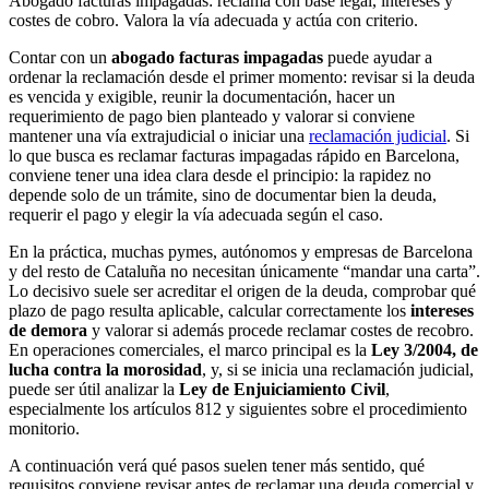
Abogado facturas impagadas: reclama con base legal, intereses y
costes de cobro. Valora la vía adecuada y actúa con criterio.
Contar con un
abogado facturas impagadas
puede ayudar a
ordenar la reclamación desde el primer momento: revisar si la deuda
es vencida y exigible, reunir la documentación, hacer un
requerimiento de pago bien planteado y valorar si conviene
mantener una vía extrajudicial o iniciar una
reclamación judicial
. Si
lo que busca es reclamar facturas impagadas rápido en Barcelona,
conviene tener una idea clara desde el principio: la rapidez no
depende solo de un trámite, sino de documentar bien la deuda,
requerir el pago y elegir la vía adecuada según el caso.
En la práctica, muchas pymes, autónomos y empresas de Barcelona
y del resto de Cataluña no necesitan únicamente “mandar una carta”.
Lo decisivo suele ser acreditar el origen de la deuda, comprobar qué
plazo de pago resulta aplicable, calcular correctamente los
intereses
de demora
y valorar si además procede reclamar costes de recobro.
En operaciones comerciales, el marco principal es la
Ley 3/2004, de
lucha contra la morosidad
, y, si se inicia una reclamación judicial,
puede ser útil analizar la
Ley de Enjuiciamiento Civil
,
especialmente los artículos 812 y siguientes sobre el procedimiento
monitorio.
A continuación verá qué pasos suelen tener más sentido, qué
requisitos conviene revisar antes de reclamar una deuda comercial y