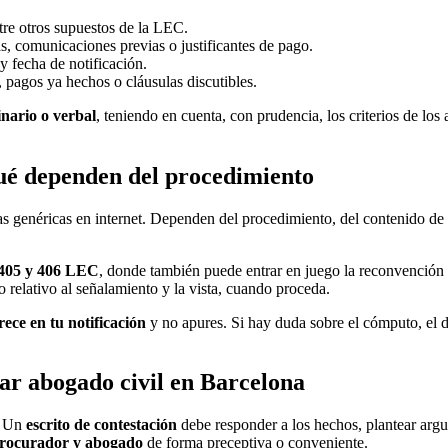
ntre otros supuestos de la LEC.
as, comunicaciones previas o justificantes de pago.
y fecha de notificación.
, pagos ya hechos o cláusulas discutibles.
inario o verbal
, teniendo en cuenta, con prudencia, los criterios de los 
ué dependen del procedimiento
 genéricas en internet. Dependen del procedimiento, del contenido de l
 405 y 406 LEC
, donde también puede entrar en juego la reconvención s
o relativo al señalamiento y la vista, cuando proceda.
ece en tu notificación
y no apures. Si hay duda sobre el cómputo, el d
ar abogado civil en Barcelona
e. Un
escrito de contestación
debe responder a los hechos, plantear argu
rocurador y abogado
de forma preceptiva o conveniente.