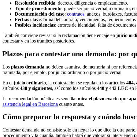
Resolución recibida
: decreto, diligencia o emplazamiento.
Tipo de procedimiento
: puede ser juicio verbal u ordinario, e
Documentación del caso
:
contratos
, anexos, burofaxes, factur
Fechas clave
: firma del contrato, vencimientos, requerimientos 
Posibles incidencias
: errores de identidad, falta de documentos
También conviene revisar si la reclamación tiene encaje en
juicio ord
contestar y en los trámites posteriores.
Plazos para contestar una demanda: por q
Los
plazos demanda
no deben asumirse de memoria ni por referencias
tramitada, por ejemplo, por juicio ordinario o por juicio verbal.
En el
juicio ordinario
, la contestación se regula en los artículos
404,
artículos
438 y siguientes
, así como los artículos
440 y 443 LEC
en l
La recomendación práctica es sencilla:
mira el plazo exacto que apar
asistencia legal en Barcelona
cuanto antes.
Cómo preparar la respuesta y cuándo busc
Contestar demanda no consiste solo en negar lo que dice la otra part
procedimiento y la cuantía, también habrá que valorar si intervienen
p