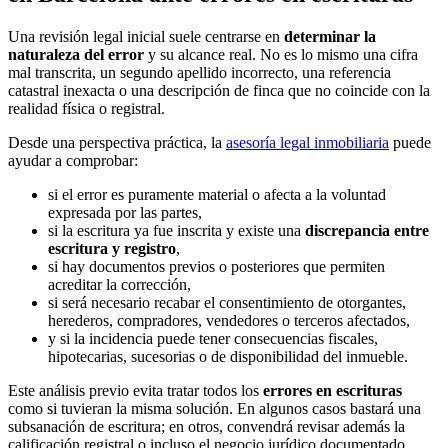
Una revisión legal inicial suele centrarse en
determinar la
naturaleza del error
y su alcance real. No es lo mismo una cifra
mal transcrita, un segundo apellido incorrecto, una referencia
catastral inexacta o una descripción de finca que no coincide con la
realidad física o registral.
Desde una perspectiva práctica, la
asesoría legal inmobiliaria
puede
ayudar a comprobar:
si el error es puramente material o afecta a la voluntad
expresada por las partes,
si la escritura ya fue inscrita y existe una
discrepancia entre
escritura y registro
,
si hay documentos previos o posteriores que permiten
acreditar la corrección,
si será necesario recabar el consentimiento de otorgantes,
herederos, compradores, vendedores o terceros afectados,
y si la incidencia puede tener consecuencias fiscales,
hipotecarias, sucesorias o de disponibilidad del inmueble.
Este análisis previo evita tratar todos los
errores en escrituras
como si tuvieran la misma solución. En algunos casos bastará una
subsanación de escritura; en otros, convendrá revisar además la
calificación registral o incluso el negocio jurídico documentado.