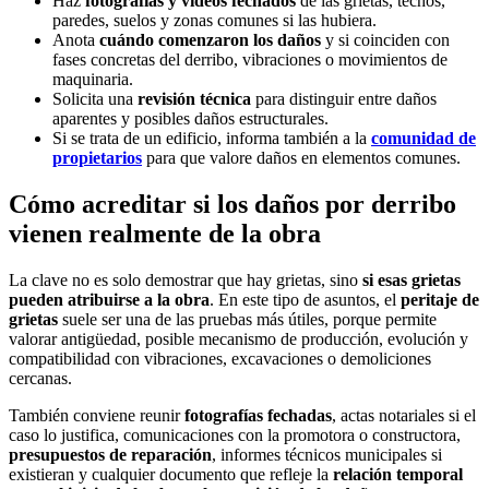
Haz
fotografías y vídeos fechados
de las grietas, techos,
paredes, suelos y zonas comunes si las hubiera.
Anota
cuándo comenzaron los daños
y si coinciden con
fases concretas del derribo, vibraciones o movimientos de
maquinaria.
Solicita una
revisión técnica
para distinguir entre daños
aparentes y posibles daños estructurales.
Si se trata de un edificio, informa también a la
comunidad de
propietarios
para que valore daños en elementos comunes.
Cómo acreditar si los daños por derribo
vienen realmente de la obra
La clave no es solo demostrar que hay grietas, sino
si esas grietas
pueden atribuirse a la obra
. En este tipo de asuntos, el
peritaje de
grietas
suele ser una de las pruebas más útiles, porque permite
valorar antigüedad, posible mecanismo de producción, evolución y
compatibilidad con vibraciones, excavaciones o demoliciones
cercanas.
También conviene reunir
fotografías fechadas
, actas notariales si el
caso lo justifica, comunicaciones con la promotora o constructora,
presupuestos de reparación
, informes técnicos municipales si
existieran y cualquier documento que refleje la
relación temporal