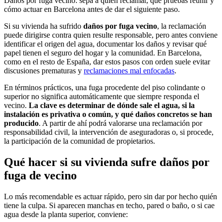
Daños por fuga vecino: sepa a quién reclamar, qué pruebas reunir y
cómo actuar en Barcelona antes de dar el siguiente paso.
Si su vivienda ha sufrido
daños por fuga vecino
, la reclamación
puede dirigirse contra quien resulte responsable, pero antes conviene
identificar el origen del agua, documentar los daños y revisar qué
papel tienen el seguro del hogar y la comunidad. En Barcelona,
como en el resto de España, dar estos pasos con orden suele evitar
discusiones prematuras y
reclamaciones mal enfocadas
.
En términos prácticos, una fuga procedente del piso colindante o
superior no significa automáticamente que siempre responda el
vecino.
La clave es determinar de dónde sale el agua, si la
instalación es privativa o común, y qué daños concretos se han
producido
. A partir de ahí podrá valorarse una reclamación por
responsabilidad civil, la intervención de aseguradoras o, si procede,
la participación de la comunidad de propietarios.
Qué hacer si su vivienda sufre daños por
fuga de vecino
Lo más recomendable es actuar rápido, pero sin dar por hecho quién
tiene la culpa. Si aparecen manchas en techo, pared o baño, o si cae
agua desde la planta superior, conviene: