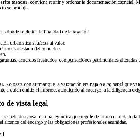
erito tasador
, conviene reunir y ordenar la documentación esencial. Mu
cto se produjo.
os donde se defina la finalidad de la tasación.
ción urbanística si afecta al valor.
reformas o estado del inmueble.
ten.
rantías, acuerdos frustrados, compensaciones patrimoniales alteradas u 
al
. No basta con afirmar que la valoración era baja o alta; habrá que val
nte a quien emitió el informe, atendiendo al encargo, a la diligencia e
 de vista legal
no suele descansar en una ley única que regule de forma cerrada toda
 el alcance del encargo y las obligaciones profesionales asumidas.
il