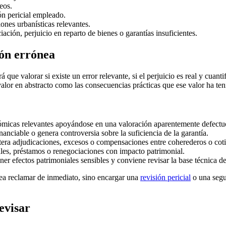
eos.
ón pericial empleado.
ones urbanísticas relevantes.
ión, perjuicio en reparto de bienes o garantías insuficientes.
ión errónea
ue valorar si existe un error relevante, si el perjuicio es real y cuantif
lor en abstracto como las consecuencias prácticas que ese valor ha ten
ómicas relevantes apoyándose en una valoración aparentemente defectu
anciable o genera controversia sobre la suficiencia de la garantía.
tera adjudicaciones, excesos o compensaciones entre coherederos o coti
ales, préstamos o renegociaciones con impacto patrimonial.
er efectos patrimoniales sensibles y conviene revisar la base técnica de
ea reclamar de inmediato, sino encargar una
revisión pericial
o una segu
evisar