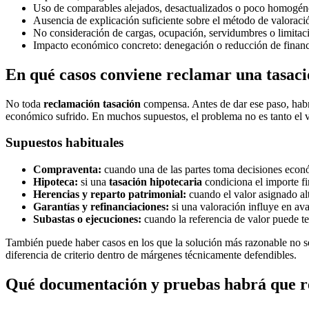
Uso de comparables alejados, desactualizados o poco homogén
Ausencia de explicación suficiente sobre el método de valoraci
No consideración de cargas, ocupación, servidumbres o limitaci
Impacto económico concreto: denegación o reducción de financiac
En qué casos conviene reclamar una tasac
No toda
reclamación tasación
compensa. Antes de dar ese paso, habrá q
económico sufrido. En muchos supuestos, el problema no es tanto el va
Supuestos habituales
Compraventa:
cuando una de las partes toma decisiones econ
Hipoteca:
si una
tasación hipotecaria
condiciona el importe fin
Herencias y reparto patrimonial:
cuando el valor asignado al
Garantías y refinanciaciones:
si una valoración influye en av
Subastas o ejecuciones:
cuando la referencia de valor puede ten
También puede haber casos en los que la solución más razonable no s
diferencia de criterio dentro de márgenes técnicamente defendibles.
Qué documentación y pruebas habrá que r