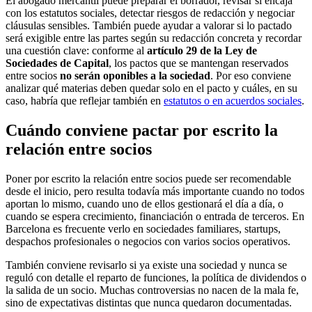
El abogado mercantil puede preparar el borrador, revisar si encaja
con los estatutos sociales, detectar riesgos de redacción y negociar
cláusulas sensibles. También puede ayudar a valorar si lo pactado
será exigible entre las partes según su redacción concreta y recordar
una cuestión clave: conforme al
artículo 29 de la Ley de
Sociedades de Capital
, los pactos que se mantengan reservados
entre socios
no serán oponibles a la sociedad
. Por eso conviene
analizar qué materias deben quedar solo en el pacto y cuáles, en su
caso, habría que reflejar también en
estatutos o en acuerdos sociales
.
Cuándo conviene pactar por escrito la
relación entre socios
Poner por escrito la relación entre socios puede ser recomendable
desde el inicio, pero resulta todavía más importante cuando no todos
aportan lo mismo, cuando uno de ellos gestionará el día a día, o
cuando se espera crecimiento, financiación o entrada de terceros. En
Barcelona es frecuente verlo en sociedades familiares, startups,
despachos profesionales o negocios con varios socios operativos.
También conviene revisarlo si ya existe una sociedad y nunca se
reguló con detalle el reparto de funciones, la política de dividendos o
la salida de un socio. Muchas controversias no nacen de la mala fe,
sino de expectativas distintas que nunca quedaron documentadas.