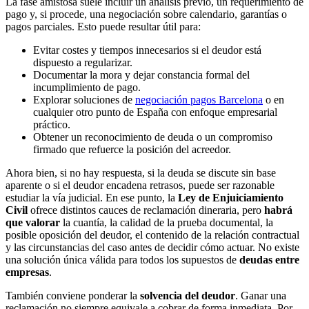
La fase amistosa suele incluir un análisis previo, un requerimiento de
pago y, si procede, una negociación sobre calendario, garantías o
pagos parciales. Esto puede resultar útil para:
Evitar costes y tiempos innecesarios si el deudor está
dispuesto a regularizar.
Documentar la mora y dejar constancia formal del
incumplimiento de pago.
Explorar soluciones de
negociación pagos Barcelona
o en
cualquier otro punto de España con enfoque empresarial
práctico.
Obtener un reconocimiento de deuda o un compromiso
firmado que refuerce la posición del acreedor.
Ahora bien, si no hay respuesta, si la deuda se discute sin base
aparente o si el deudor encadena retrasos, puede ser razonable
estudiar la vía judicial. En ese punto, la
Ley de Enjuiciamiento
Civil
ofrece distintos cauces de reclamación dineraria, pero
habrá
que valorar
la cuantía, la calidad de la prueba documental, la
posible oposición del deudor, el contenido de la relación contractual
y las circunstancias del caso antes de decidir cómo actuar. No existe
una solución única válida para todos los supuestos de
deudas entre
empresas
.
También conviene ponderar la
solvencia del deudor
. Ganar una
reclamación no siempre equivale a cobrar de forma inmediata. Por