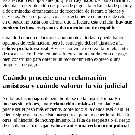
Esta revisión es importante porque la
Ley 3/2004
, en su
artículo 4
,
vincula la determinación del plazo de pago a la existencia de pacto y
a determinadas circunstancias de recepción de factura o bienes y
servicios. Por eso, para calcular correctamente cuándo existe retraso
en el pago, no basta con afirmar que la factura está emitida:
hay que
analizar fechas, recepción y documentación de respaldo
.
Cuando la documentación está incompleta, todavía puede haber
opciones de reclamación, pero la estrategia deberá ajustarse a la
solidez probatoria real
. A veces conviene reforzar la prueba antes
de escalar el conflicto; en otras, interesa un requerimiento de pago
bien construido para obtener un reconocimiento expreso o una
propuesta de pago.
Cuándo procede una reclamación
amistosa y cuándo valorar la vía judicial
No todos los impagos deben abordarse de la misma forma. En
muchas situaciones, una
reclamación amistosa
bien planteada
puede ser el paso más eficiente, sobre todo si la deuda está clara, el
cliente sigue activo y existe margen real para un acuerdo rápido. En
otras, el historial de incumplimiento, la falta de respuesta o el riesgo
de insolvencia aconsejan
valorar antes una reclamación judicial
.