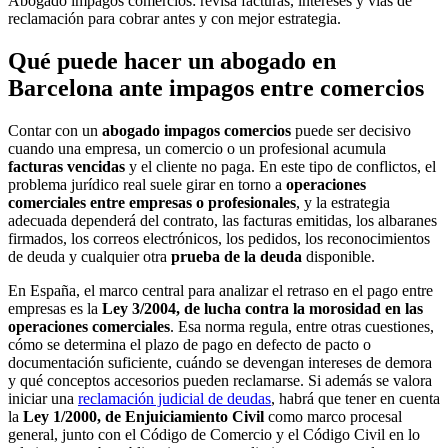
Abogado impagos comercios: revisa facturas, intereses y vías de
reclamación para cobrar antes y con mejor estrategia.
Qué puede hacer un abogado en
Barcelona ante impagos entre comercios
Contar con un
abogado impagos comercios
puede ser decisivo
cuando una empresa, un comercio o un profesional acumula
facturas vencidas
y el cliente no paga. En este tipo de conflictos, el
problema jurídico real suele girar en torno a
operaciones
comerciales entre empresas o profesionales
, y la estrategia
adecuada dependerá del contrato, las facturas emitidas, los albaranes
firmados, los correos electrónicos, los pedidos, los reconocimientos
de deuda y cualquier otra
prueba de la deuda
disponible.
En España, el marco central para analizar el retraso en el pago entre
empresas es la
Ley 3/2004, de lucha contra la morosidad en las
operaciones comerciales
. Esa norma regula, entre otras cuestiones,
cómo se determina el plazo de pago en defecto de pacto o
documentación suficiente, cuándo se devengan intereses de demora
y qué conceptos accesorios pueden reclamarse. Si además se valora
iniciar una
reclamación judicial de deudas
, habrá que tener en cuenta
la
Ley 1/2000, de Enjuiciamiento Civil
como marco procesal
general, junto con el Código de Comercio y el Código Civil en lo