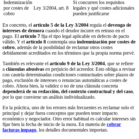
Indemnización
Si concurren los requisitos
por costes de
Ley 3/2004, art. 8
legales y qué costes adicionales
cobro
pueden justificarse
En concreto, el
artículo 5 de la Ley 3/2004
regula el
devengo de
intereses de demora
cuando el deudor incurre en retraso en el
pago. El
artículo 7
fija el tipo legal aplicable en defecto de pacto
válido. Y el
artículo 8
contempla una
indemnización por costes de
cobro
, además de la posibilidad de reclamar otros costes
debidamente acreditados en los términos que la propia norma prevé.
También es relevante el
artículo 9 de la Ley 3/2004
, que se refiere
a
cláusulas abusivas
en perjuicio del acreedor. Esto obliga a revisar
con cautela determinadas condiciones contractuales sobre plazos de
pago, exclusión de intereses o renuncias automáticas a costes de
cobro. Ahora bien, la validez o no de una cláusula concreta
dependerá de su redacción, del contexto contractual y del caso
,
por lo que conviene un análisis individualizado.
En la práctica, uno de los errores más frecuentes es reclamar solo el
principal y dejar fuera conceptos que pueden tener impacto
económico y negociador. Otro error habitual es calcular intereses sin
fijar bien la fecha de inicio de la mora. En materia de
cobrar
facturas impago
, los detalles documentales importan.