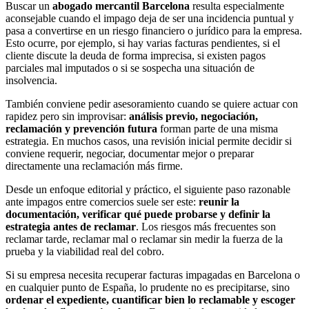
Buscar un
abogado mercantil Barcelona
resulta especialmente
aconsejable cuando el impago deja de ser una incidencia puntual y
pasa a convertirse en un riesgo financiero o jurídico para la empresa.
Esto ocurre, por ejemplo, si hay varias facturas pendientes, si el
cliente discute la deuda de forma imprecisa, si existen pagos
parciales mal imputados o si se sospecha una situación de
insolvencia.
También conviene pedir asesoramiento cuando se quiere actuar con
rapidez pero sin improvisar:
análisis previo, negociación,
reclamación y prevención futura
forman parte de una misma
estrategia. En muchos casos, una revisión inicial permite decidir si
conviene requerir, negociar, documentar mejor o preparar
directamente una reclamación más firme.
Desde un enfoque editorial y práctico, el siguiente paso razonable
ante impagos entre comercios suele ser este:
reunir la
documentación, verificar qué puede probarse y definir la
estrategia antes de reclamar
. Los riesgos más frecuentes son
reclamar tarde, reclamar mal o reclamar sin medir la fuerza de la
prueba y la viabilidad real del cobro.
Si su empresa necesita recuperar facturas impagadas en Barcelona o
en cualquier punto de España, lo prudente no es precipitarse, sino
ordenar el expediente, cuantificar bien lo reclamable y escoger