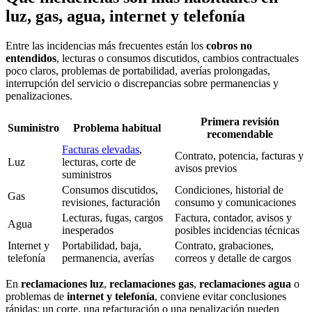
luz, gas, agua, internet y telefonía
Entre las incidencias más frecuentes están los
cobros no
entendidos
, lecturas o consumos discutidos, cambios contractuales
poco claros, problemas de portabilidad, averías prolongadas,
interrupción del servicio o discrepancias sobre permanencias y
penalizaciones.
Primera revisión
Suministro
Problema habitual
recomendable
Facturas elevadas
,
Contrato, potencia, facturas y
Luz
lecturas, corte de
avisos previos
suministros
Consumos discutidos,
Condiciones, historial de
Gas
revisiones, facturación
consumo y comunicaciones
Lecturas, fugas, cargos
Factura, contador, avisos y
Agua
inesperados
posibles incidencias técnicas
Internet y
Portabilidad, baja,
Contrato, grabaciones,
telefonía
permanencia, averías
correos y detalle de cargos
En
reclamaciones luz
,
reclamaciones gas
,
reclamaciones agua
o
problemas de
internet y telefonía
, conviene evitar conclusiones
rápidas: un corte, una refacturación o una penalización pueden