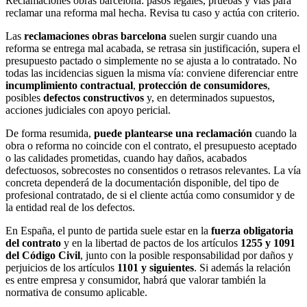
Reclamaciones obras barcelona: pasos legales, pruebas y vías para
reclamar una reforma mal hecha. Revisa tu caso y actúa con criterio.
Las
reclamaciones obras barcelona
suelen surgir cuando una
reforma se entrega mal acabada, se retrasa sin justificación, supera el
presupuesto pactado o simplemente no se ajusta a lo contratado. No
todas las incidencias siguen la misma vía: conviene diferenciar entre
incumplimiento contractual
,
protección de consumidores
,
posibles
defectos constructivos
y, en determinados supuestos,
acciones judiciales con apoyo pericial.
De forma resumida,
puede plantearse una reclamación
cuando la
obra o reforma no coincide con el contrato, el presupuesto aceptado
o las calidades prometidas, cuando hay daños, acabados
defectuosos, sobrecostes no consentidos o retrasos relevantes. La vía
concreta dependerá de la documentación disponible, del tipo de
profesional contratado, de si el cliente actúa como consumidor y de
la entidad real de los defectos.
En España, el punto de partida suele estar en la
fuerza obligatoria
del contrato
y en la libertad de pactos de los artículos
1255 y 1091
del Código Civil
, junto con la posible responsabilidad por daños y
perjuicios de los artículos
1101 y siguientes
. Si además la relación
es entre empresa y consumidor, habrá que valorar también la
normativa de consumo aplicable.