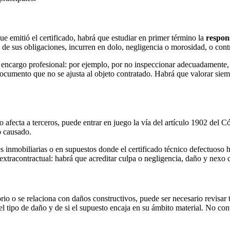
ue emitió el certificado, habrá que estudiar en primer término la
respon
de sus obligaciones, incurren en dolo, negligencia o morosidad, o contr
 el encargo profesional: por ejemplo, por no inspeccionar adecuadament
 documento que no se ajusta al objeto contratado. Habrá que valorar sie
 afecta a terceros, puede entrar en juego la vía del artículo 1902 del 
o causado.
s inmobiliarias o en supuestos donde el certificado técnico defectuoso 
xtracontractual: habrá que acreditar culpa o negligencia, daño y nexo c
orio o se relaciona con daños constructivos, puede ser necesario revisar
del tipo de daño y de si el supuesto encaja en su ámbito material. No co