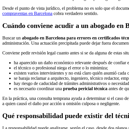
Desde el punto de vista jurídico, el problema no es solo que el docum
compraventas en Barcelona
cobra verdadero sentido.
Cuándo conviene acudir a un abogado en Ba
Buscar un
abogado en Barcelona para errores en certificados técn
administración. Una actuación precipitada puede dejar fuera documento
Conviene pedir revisión legal cuanto antes si se da alguna de estas sit
ha aparecido un daño económico relevante después de confiar en
el técnico o profesional niega el error o lo minimiza;
existen varios intervinientes y no está claro quién asumió cada 
se baraja reclamar a arquitecto, ingeniero, técnico redactor, em
hay riesgo de caducidad de trámites administrativos o necesidad
es necesario coordinar una
prueba pericial técnica
antes de que
En la práctica, una consulta temprana ayuda a determinar si el caso d
a quien causó el daño por acción u omisión culposa o negligente.
Qué responsabilidad puede existir del técni
La responsabilidad puede analizarse, según el caso, desde dos planos 