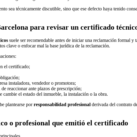
ento sea técnicamente discutible, sino que ese defecto haya tenido con
rcelona para revisar un certificado técnic
icos
suele ser recomendable antes de iniciar una reclamación formal y t
s clave o enfocar mal la base jurídica de la reclamación.
uaciones:
 el certificado;
obligación;
presa instaladora, vendedor o promotora;
 de reaccionar ante plazos de prescripción;
 cambie el estado del inmueble, la instalación o la obra.
ebe plantearse por
responsabilidad profesional
derivada del contrato de
co o profesional que emitió el certificado
principales.