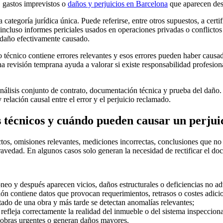
, gastos imprevistos o
daños y perjuicios en Barcelona
que aparecen desp
categoría jurídica única. Puede referirse, entre otros supuestos, a certif
 o incluso informes periciales usados en operaciones privadas o conflictos
l daño efectivamente causado.
 técnico contiene errores relevantes y esos errores pueden haber causa
na revisión temprana ayuda a valorar si existe responsabilidad profesio
análisis conjunto de contrato, documentación técnica y prueba del daño.
 relación causal entre el error y el perjuicio reclamado.
s técnicos y cuándo pueden causar un perjuic
tos, omisiones relevantes, mediciones incorrectas, conclusiones que no 
gravedad. En algunos casos solo generan la necesidad de rectificar el 
eo y después aparecen vicios, daños estructurales o deficiencias no ad
ción contiene datos que provocan requerimientos, retrasos o costes adici
estado de una obra y más tarde se detectan anomalías relevantes;
o refleja correctamente la realidad del inmueble o del sistema inspeccion
a obras urgentes o generan daños mayores.