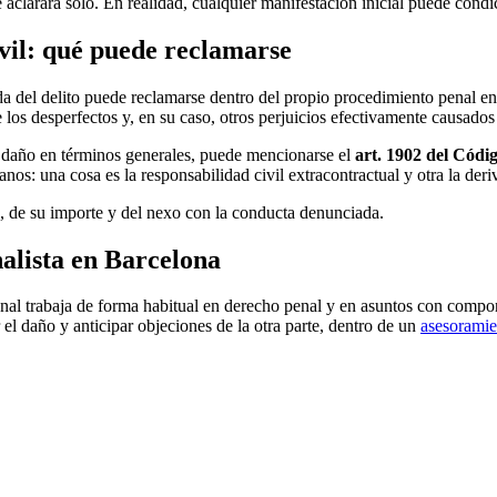
aclarará solo. En realidad, cualquier manifestación inicial puede condic
vil: qué puede reclamarse
a del delito puede reclamarse dentro del propio procedimiento penal en
 los desperfectos y, en su caso, otros perjuicios efectivamente causado
 daño en términos generales, puede mencionarse el
art. 1902 del Códig
os: una cosa es la responsabilidad civil extracontractual y otra la deri
, de su importe y del nexo con la conducta denunciada.
alista en Barcelona
esional trabaja de forma habitual en derecho penal y en asuntos con comp
 el daño y anticipar objeciones de la otra parte, dentro de un
asesoramie