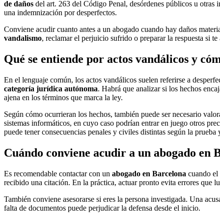
de daños
del art. 263 del Código Penal, desórdenes públicos u otras i
una indemnización por desperfectos.
Conviene acudir cuanto antes a un abogado cuando hay daños materiale
vandalismo
, reclamar el perjuicio sufrido o preparar la respuesta si t
Qué se entiende por actos vandálicos y có
En el lenguaje común, los actos vandálicos suelen referirse a desperf
categoría jurídica autónoma
. Habrá que analizar si los hechos encaj
ajena en los términos que marca la ley.
Según cómo ocurrieran los hechos, también puede ser necesario valorar
sistemas informáticos, en cuyo caso podrían entrar en juego otros prece
puede tener consecuencias penales y civiles distintas según la prueba y
Cuándo conviene acudir a un abogado en B
Es recomendable contactar con un
abogado en Barcelona
cuando el 
recibido una citación. En la práctica, actuar pronto evita errores que l
También conviene asesorarse si eres la persona investigada. Una acusa
falta de documentos puede perjudicar la defensa desde el inicio.