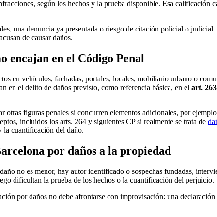
nfracciones, según los hechos y la prueba disponible. Esa calificación c
s, una denuncia ya presentada o riesgo de citación policial o judicial
e acusan de causar daños.
mo encajan en el Código Penal
ectos en vehículos, fachadas, portales, locales, mobiliario urbano o co
an en el delito de daños previsto, como referencia básica, en el
art. 26
 otras figuras penales si concurren elementos adicionales, por ejemplo
ptos, incluidos los arts. 264 y siguientes CP si realmente se trata de
da
 la cuantificación del daño.
arcelona por daños a la propiedad
daño no es menor, hay autor identificado o sospechas fundadas, interv
uego dificultan la prueba de los hechos o la cuantificación del perjuicio.
ción por daños no debe afrontarse con improvisación: una declaración p