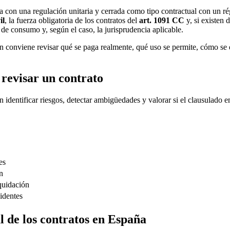
ta con una regulación unitaria y cerrada como tipo contractual con un r
il
, la fuerza obligatoria de los contratos del
art. 1091 CC
y, si existen d
de consumo y, según el caso, la jurisprudencia aplicable.
én conviene revisar qué se paga realmente, qué uso se permite, cómo se
revisar un contrato
n identificar riesgos, detectar ambigüedades y valorar si el clausulado en
es
n
iquidación
identes
l de los contratos en España