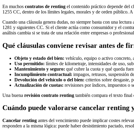
En muchos
contratos de renting
el contenido práctico depende del cl
1255 CC, dentro de los límites legales, morales y de orden público. A p
Cuando una cláusula genera dudas, no siempre basta con una lectura aisl
1281 y siguientes CC. Si el cliente actúa como consumidor y el contra
análisis cambia si se trata de una relación entre empresas o profesional
Qué cláusulas conviene revisar antes de fi
Objeto y estado del bien:
vehículo, equipo o activo concreto, 
Uso permitido:
límites de kilometraje, intensidades de uso, su
Mantenimiento y seguro:
qué cubre la cuota y qué queda fuer
Incumplimiento contractual:
impagos, retrasos, suspensión de
Devolución del vehículo o del bien:
criterios sobre desgaste, p
Actualización de cuotas:
revisiones por índices, impuestos o s
Una buena
revisión contrato renting
también compara el texto final 
Cuándo puede valorarse cancelar renting y
Cancelar renting
antes del vencimiento puede implicar costes relevan
responden a la misma lógica: puede haber desistimiento pactado, resol