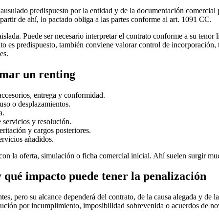
ausulado predispuesto por la entidad y de la documentación comercial pr
artir de ahí, lo pactado obliga a las partes conforme al art. 1091 CC.
ada. Puede ser necesario interpretar el contrato conforme a su tenor lit
to es predispuesto, también conviene valorar control de incorporación, 
es.
rmar un renting
accesorios, entrega y conformidad.
buso o desplazamientos.
a.
 servicios y resolución.
eritación y cargos posteriores.
ervicios añadidos.
con la oferta, simulación o ficha comercial inicial. Ahí suelen surgir m
 qué impacto puede tener la penalización
tes, pero su alcance dependerá del contrato, de la causa alegada y de l
ución por incumplimiento, imposibilidad sobrevenida o acuerdos de nova