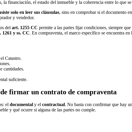
ras, la financiación, el estado del inmueble y la coherencia entre lo que s
iste solo en leer sus cláusulas
, sino en comprobar si el documento enc
mprador y vendedor.
tos del
art. 1255 CC
permite a las partes fijar condiciones, siempre que 
s. 1261 y ss. CC
. En compraventa, el marco específico se encuentra en 
el Catastro.
iones.
e cantidades.
tal suficiente.
 de firmar un contrato de compraventa
os: el
documental
y el
contractual
. No basta con confirmar que hay un
eble y qué ocurre si alguna de las partes no cumple.