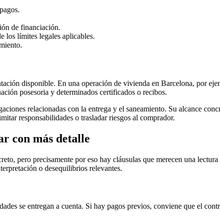
 pagos.
ión de financiación.
 los límites legales aplicables.
miento.
tación disponible. En una operación de vivienda en Barcelona, por ej
situación posesoria y determinados certificados o recibos.
gaciones relacionadas con la entrega y el saneamiento. Su alcance concr
mitar responsabilidades o trasladar riesgos al comprador.
ar con más detalle
creto, pero precisamente por eso hay cláusulas que merecen una lectur
erpretación o desequilibrios relevantes.
es se entregan a cuenta. Si hay pagos previos, conviene que el contrato