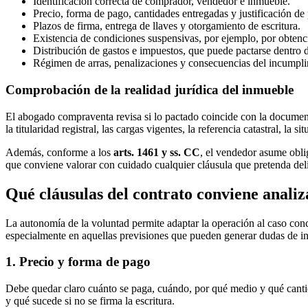
Identificación correcta de comprador, vendedor e inmueble.
Precio, forma de pago, cantidades entregadas y justificación de
Plazos de firma, entrega de llaves y otorgamiento de escritura.
Existencia de condiciones suspensivas, por ejemplo, por obtenc
Distribución de gastos e impuestos, que puede pactarse dentro de
Régimen de arras, penalizaciones y consecuencias del incumpli
Comprobación de la realidad jurídica del inmueble
El abogado compraventa revisa si lo pactado coincide con la documen
la titularidad registral, las cargas vigentes, la referencia catastral, la 
Además, conforme a los
arts. 1461 y ss. CC
, el vendedor asume obli
que conviene valorar con cuidado cualquier cláusula que pretenda deli
Qué cláusulas del contrato conviene analiz
La autonomía de la voluntad permite adaptar la operación al caso con
especialmente en aquellas previsiones que pueden generar dudas de int
1. Precio y forma de pago
Debe quedar claro cuánto se paga, cuándo, por qué medio y qué cantidad
y qué sucede si no se firma la escritura.