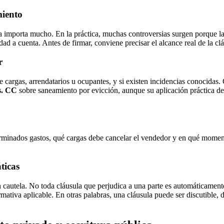
miento
importa mucho. En la práctica, muchas controversias surgen porque las p
dad a cuenta. Antes de firmar, conviene precisar el alcance real de la cl
r
de cargas, arrendatarios u ocupantes, y si existen incidencias conocida
ss. CC
sobre saneamiento por evicción, aunque su aplicación práctica d
erminados gastos, qué cargas debe cancelar el vendedor y en qué momen
ticas
 cautela. No toda cláusula que perjudica a una parte es automáticamente
rmativa aplicable. En otras palabras, una cláusula puede ser discutible, 