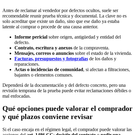
Antes de reclamar al vendedor por defectos ocultos, suele ser
recomendable reunir prueba técnica y documental. La clave no es
solo acreditar que existe un daño, sino que ese daño ya estaba
latente al comprar o procede de una causa anterior.
Informe pericial
sobre origen, antigüedad y entidad del
defecto.
Contrato, escritura y anexos
de la compraventa.
Mensajes, correos o anuncios
sobre el estado de la vivienda.
Facturas, presupuestos y fotografías
de los daños y
reparaciones.
Actas o incidencias de comunidad
, si afectan a filtraciones,
bajantes o elementos comunes.
Dependerá de la documentación y del defecto concreto, pero una
revisión temprana de la prueba puede evitar reclamaciones débiles o
mal enfocadas.
Qué opciones puede valorar el comprador
y qué plazos conviene revisar
Si el caso encaja en el régimen legal, el comprador puede valorar las
acciones del
art. 1486 CC
:
desistir del contrato
o
pedir una