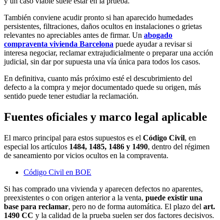
y un caso viable suele estar en la prueba.
También conviene acudir pronto si han aparecido humedades
persistentes, filtraciones, daños ocultos en instalaciones o grietas
relevantes no apreciables antes de firmar. Un
abogado
compraventa vivienda Barcelona
puede ayudar a revisar si
interesa negociar, reclamar extrajudicialmente o preparar una acción
judicial, sin dar por supuesta una vía única para todos los casos.
En definitiva, cuanto más próximo esté el descubrimiento del
defecto a la compra y mejor documentado quede su origen, más
sentido puede tener estudiar la reclamación.
Fuentes oficiales y marco legal aplicable
El marco principal para estos supuestos es el
Código Civil
, en
especial los artículos
1484, 1485, 1486 y 1490
, dentro del régimen
de saneamiento por vicios ocultos en la compraventa.
Código Civil en BOE
Si has comprado una vivienda y aparecen defectos no aparentes,
preexistentes o con origen anterior a la venta,
puede existir una
base para reclamar
, pero no de forma automática. El plazo del
art.
1490 CC
y la calidad de la prueba suelen ser dos factores decisivos.