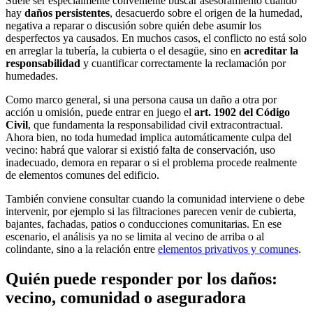
Suele ser especialmente conveniente buscar asesoramiento cuando
hay
daños persistentes
, desacuerdo sobre el origen de la humedad,
negativa a reparar o discusión sobre quién debe asumir los
desperfectos ya causados. En muchos casos, el conflicto no está solo
en arreglar la tubería, la cubierta o el desagüe, sino en
acreditar la
responsabilidad
y cuantificar correctamente la reclamación por
humedades.
Como marco general, si una persona causa un daño a otra por
acción u omisión, puede entrar en juego el
art. 1902 del Código
Civil
, que fundamenta la responsabilidad civil extracontractual.
Ahora bien, no toda humedad implica automáticamente culpa del
vecino: habrá que valorar si existió falta de conservación, uso
inadecuado, demora en reparar o si el problema procede realmente
de elementos comunes del edificio.
También conviene consultar cuando la comunidad interviene o debe
intervenir, por ejemplo si las filtraciones parecen venir de cubierta,
bajantes, fachadas, patios o conducciones comunitarias. En ese
escenario, el análisis ya no se limita al vecino de arriba o al
colindante, sino a la relación entre
elementos privativos y comunes
.
Quién puede responder por los daños:
vecino, comunidad o aseguradora