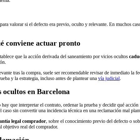
blema.
ra valorar si el defecto era previo, oculto y relevante. En muchos casos
é conviene actuar pronto
tablece que la acción derivada del saneamiento por vicios ocultos
caduc
ión.
evante tras la compra, suele ser recomendable revisar de inmediato la fe
eba y la estrategia, incluso antes de plantear una
vía judicial
.
 ocultos en Barcelona
 hay que interpretar el contrato, ordenar la prueba y decidir qué acció
l caso sin convertir una incidencia técnica en una reclamación mal plan
antía legal comprador
, sobre el conocimiento previo del defecto o sob
l objetivo real del comprador.
clamación