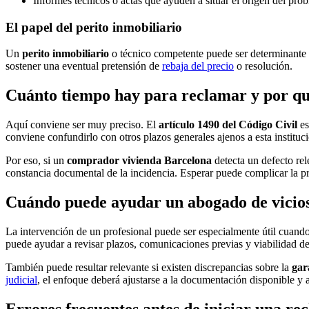
Informes técnicos o actas que ayuden a situar el origen del pro
El papel del perito inmobiliario
Un
perito inmobiliario
o técnico competente puede ser determinante pa
sostener una eventual pretensión de
rebaja del precio
o resolución.
Cuánto tiempo hay para reclamar y por qu
Aquí conviene ser muy preciso. El
artículo 1490 del Código Civil
es
conviene confundirlo con otros plazos generales ajenos a esta instituc
Por eso, si un
comprador vivienda Barcelona
detecta un defecto rel
constancia documental de la incidencia. Esperar puede complicar la pru
Cuándo puede ayudar un abogado de vicios
La intervención de un profesional puede ser especialmente útil cuando
puede ayudar a revisar plazos, comunicaciones previas y viabilidad de
También puede resultar relevante si existen discrepancias sobre la
gar
judicial
, el enfoque deberá ajustarse a la documentación disponible y a
Errores frecuentes antes de iniciar una re