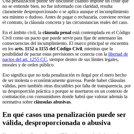
Una penalización puede ser discutible cuando impone un coste que
no se entiende bien, no fue informado con claridad, resulta
claramente desproporcionado o se aplica aunque el incumplimiento
sea mínimo o dudoso. Antes de pagar o rechazarla, conviene revisar
el contrato, la cláusula concreta y las circunstancias reales del caso.
En el ámbito civil, la
cláusula penal
está contemplada en el Código
Civil como un pacto que puede servir para fijar de antemano las
consecuencias del incumplimiento. El marco principal se encuentra
en los
arts. 1152 a 1155 del Código Civil
, mientras que la
posibilidad de pactar estas previsiones se conecta con la
libertad de
pactos del art. 1255 CC
, siempre dentro de sus límites legales,
morales y de orden público.
Eso significa que no toda penalización es ilegal por el mero hecho
de ser molesta o económicamente gravosa. Puede haber cláusulas
válidas, pero también otras discutibles por falta de transparencia, por
su desproporción práctica o porque se insertaron en un contexto de
contratación con consumidores donde habrá que valorar además la
normativa sobre
cláusulas abusivas
.
En qué casos una penalización puede ser
válida, desproporcionada o abusiva