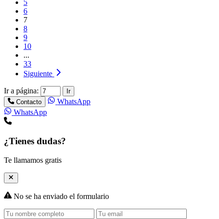
5
6
7
8
9
10
...
33
Siguiente
Ir a página:
Ir
WhatsApp
Contacto
WhatsApp
¿Tienes dudas?
Te llamamos gratis
No se ha enviado el formulario