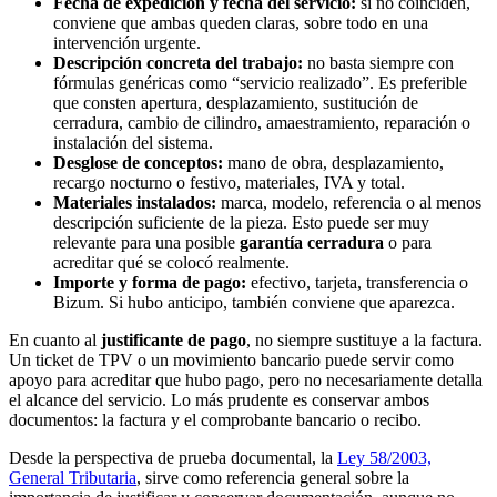
Fecha de expedición y fecha del servicio:
si no coinciden,
conviene que ambas queden claras, sobre todo en una
intervención urgente.
Descripción concreta del trabajo:
no basta siempre con
fórmulas genéricas como “servicio realizado”. Es preferible
que consten apertura, desplazamiento, sustitución de
cerradura, cambio de cilindro, amaestramiento, reparación o
instalación del sistema.
Desglose de conceptos:
mano de obra, desplazamiento,
recargo nocturno o festivo, materiales, IVA y total.
Materiales instalados:
marca, modelo, referencia o al menos
descripción suficiente de la pieza. Esto puede ser muy
relevante para una posible
garantía cerradura
o para
acreditar qué se colocó realmente.
Importe y forma de pago:
efectivo, tarjeta, transferencia o
Bizum. Si hubo anticipo, también conviene que aparezca.
En cuanto al
justificante de pago
, no siempre sustituye a la factura.
Un ticket de TPV o un movimiento bancario puede servir como
apoyo para acreditar que hubo pago, pero no necesariamente detalla
el alcance del servicio. Lo más prudente es conservar ambos
documentos: la factura y el comprobante bancario o recibo.
Desde la perspectiva de prueba documental, la
Ley 58/2003,
General Tributaria
, sirve como referencia general sobre la