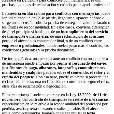
Asesoría en Barcelona para conflictos con mensajerías: revisa
pruebas, opciones de reclamación y cuándo pedir ayuda profesional.
La
asesoría en Barcelona para conflictos con mensajerías
puede
ser útil cuando un envío se pierde, llega tarde, aparece dañado o
surge una discusión sobre la prueba de entrega, el valor declarado o
los límites de responsabilidad. En estos casos, conviene diferenciar
desde el principio si hablamos de un
incumplimiento del servicio
de transporte o mensajería
, de una
reclamación de consumo
porque el afectado es consumidor final, o de un conflicto entre
empresas o profesionales
, donde suelen pesar más el contrato, las
condiciones generales y la prueba documental.
De forma práctica, una persona ante un conflicto con una empresa
de mensajería puede empezar por
reunir el resguardo del envío,
justificantes de pago, albaranes, fotografías, comunicaciones
mantenidas y cualquier prueba sobre el contenido, el valor y el
estado del paquete
. Con esa base, puede valorarse si procede una
reclamación directa, una reclamación de consumo o, según el caso,
otras vías de reclamación o negociación.
El marco principal suele encontrarse en la
Ley 15/2009, de 11 de
noviembre, del contrato de transporte terrestre de mercancías
,
especialmente en lo relativo a la responsabilidad del porteador por
pérdida, avería y retraso cuando resulte aplicable. Si el afectado
actúa como consumidor, también conviene revisar el
texto