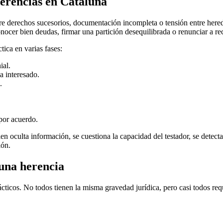
erencias en Cataluña
re derechos sucesorios, documentación incompleta o tensión entre here
onocer bien deudas, firmar una partición desequilibrada o renunciar a r
ica en varias fases:
ial.
a interesado.
.
 por acuerdo.
 oculta información, se cuestiona la capacidad del testador, se detecta
ión.
 una herencia
ácticos. No todos tienen la misma gravedad jurídica, pero casi todos re