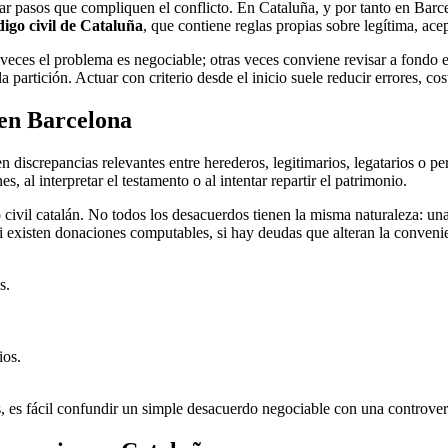
ar pasos que compliquen el conflicto. En Cataluña, y por tanto en Barcel
igo civil de Cataluña
, que contiene reglas propias sobre legítima, ace
veces el problema es negociable; otras veces conviene revisar a fondo el
partición. Actuar con criterio desde el inicio suele reducir errores, cos
 en Barcelona
en discrepancias relevantes entre herederos, legitimarios, legatarios o p
s, al interpretar el testamento o al intentar repartir el patrimonio.
civil catalán. No todos los desacuerdos tienen la misma naturaleza: una
 si existen donaciones computables, si hay deudas que alteran la convenie
s.
ios.
is, es fácil confundir un simple desacuerdo negociable con una controvers