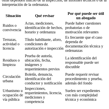
otras dependen mucho de la inspección, de informes técnicos o de la
interpretación de la ordenanza.
Por qué puede ser útil
Situación
Qué revisar
un abogado
Actas, mediciones,
Puede haber cuestiones
Ruidos o
identificación de hechos,
probatorias o de
convivencia
horario y ordenanza
motivación relevantes
Es frecuente que el caso
Terrazas,
Título habilitante, aforo,
dependa de
actividad o
condiciones de
documentación técnica y
licencia
autorización e inspección
ordenanzas
Prueba de autoría,
La identificación del
Residuos o
ubicación, fecha,
responsable puede ser
limpieza
imágenes y
discutible
requerimientos previos
Boletín, denuncia,
Puede requerir revisar
Circulación
identificación del
procedimiento y prueba,
urbana
conductor y notificación
además del fondo
Inspecciones,
Urbanismo u
Suelen ser expedientes
requerimientos, licencia,
ocupación de
con más complejidad
mediciones y
vía pública
técnica y económica
competencia