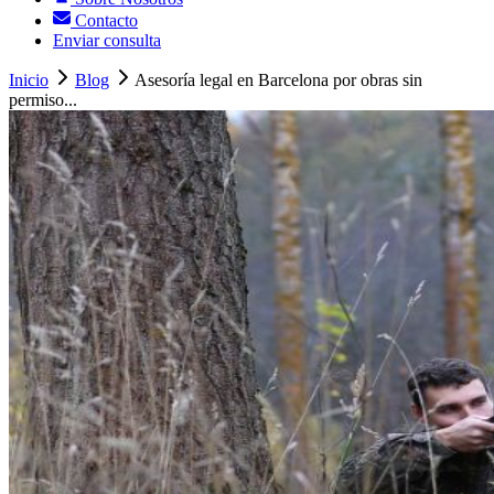
Contacto
Enviar consulta
Inicio
Blog
Asesoría legal en Barcelona por obras sin
permiso...