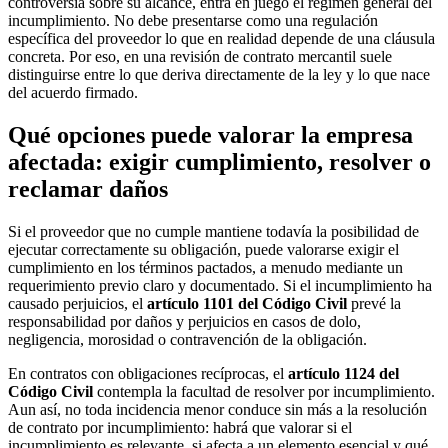
controversia sobre su alcance, entra en juego el régimen general del
incumplimiento. No debe presentarse como una regulación
específica del proveedor lo que en realidad depende de una cláusula
concreta. Por eso, en una revisión de contrato mercantil suele
distinguirse entre lo que deriva directamente de la ley y lo que nace
del acuerdo firmado.
Qué opciones puede valorar la empresa
afectada: exigir cumplimiento, resolver o
reclamar daños
Si el proveedor que no cumple mantiene todavía la posibilidad de
ejecutar correctamente su obligación, puede valorarse exigir el
cumplimiento en los términos pactados, a menudo mediante un
requerimiento previo claro y documentado. Si el incumplimiento ha
causado perjuicios, el
artículo 1101 del Código Civil
prevé la
responsabilidad por daños y perjuicios en casos de dolo,
negligencia, morosidad o contravención de la obligación.
En contratos con obligaciones recíprocas, el
artículo 1124 del
Código Civil
contempla la facultad de resolver por incumplimiento.
Aun así, no toda incidencia menor conduce sin más a la resolución
de contrato por incumplimiento: habrá que valorar si el
incumplimiento es relevante, si afecta a un elemento esencial y qué